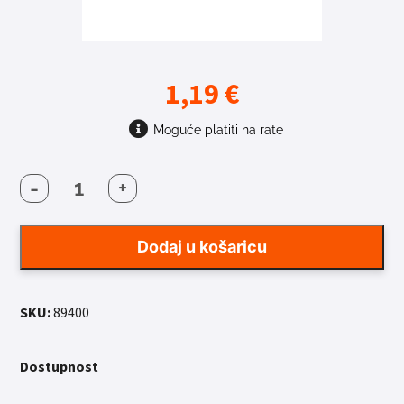
1,19
€
Moguće platiti na rate
-
+
SPOJNICA
LANCA
KMC
Dodaj u košaricu
1B
410
1/2X1/8
SKU:
89400
9,4
MM
količina
Dostupnost