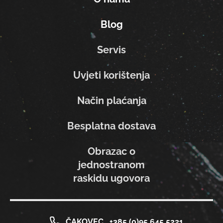
Blog
Servis
Uvjeti korištenja
Način plaćanja
Besplatna dostava
Obrazac o
jednostranom
raskidu ugovora
ČAKOVEC
+385 (0)95 645 5221