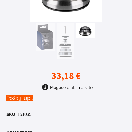
33,18
€
Moguće platiti na rate
Pošalji upit
SKU:
151035
Dostupnost