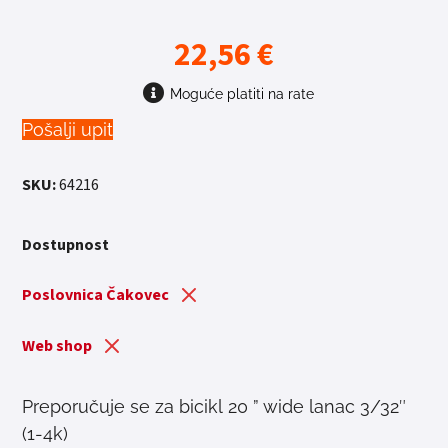
22,56
€
Moguće platiti na rate
Pošalji upit
SKU:
64216
Dostupnost
Poslovnica Čakovec
Web shop
Preporučuje se za bicikl 20 ” wide lanac 3/32″
(1-4k)