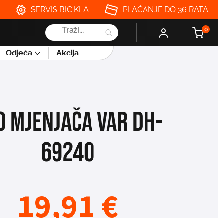
SERVIS BICIKLA
PLAĆANJE DO 36 RATA
Products
0
search
Odjeća
Akcija
O MJENJAČA VAR DH-
69240
19,91
€