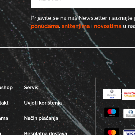
Prijavite se na naš Newsletter i saznajte 
ponudama
,
sniženjima
i
novostima
u naš
bshop
Servis
takt
Uvjeti korištenja
ama
Način plaćanja
g
Besplatna dostava