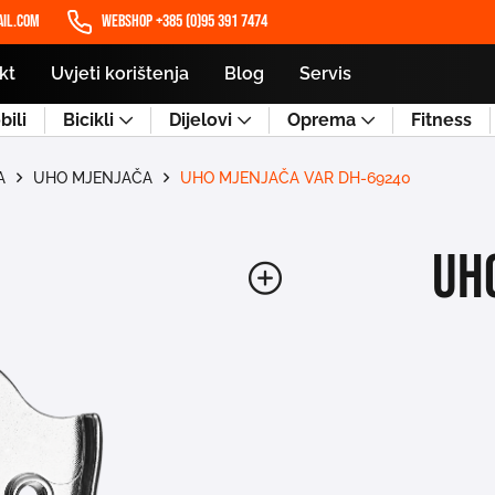
il.com
WEBSHOP +385 (0)95 391 7474
kt
Uvjeti korištenja
Blog
Servis
ili
Bicikli
Dijelovi
Oprema
Fitness
A
UHO MJENJAČA
UHO MJENJAČA VAR DH-69240
UH