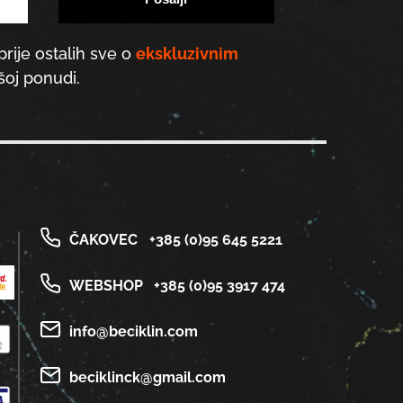
prije ostalih sve o
ekskluzivnim
oj ponudi.
ČAKOVEC
+385 (0)95 645 5221
WEBSHOP
+385 (0)95 3917 474
info@beciklin.com
beciklinck@gmail.com