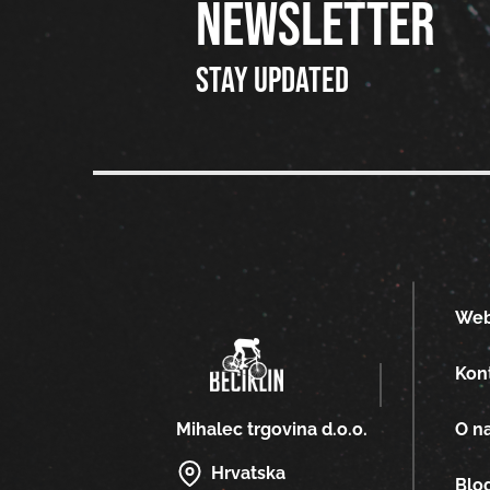
NEWSLETTER
Stay updated
We
Kon
O n
Mihalec trgovina d.o.o.
Hrvatska
Blo