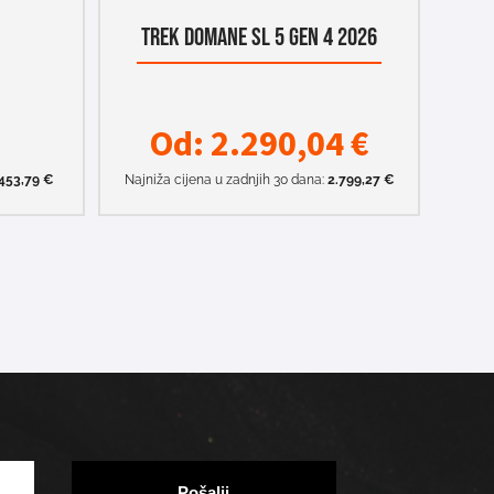
TREK DOMANE SL 5 GEN 4 2026
Od:
2.290,04
€
453,79
€
Najniža cijena u zadnjih 30 dana:
2.799,27
€