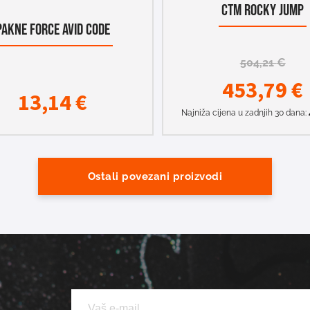
CTM ROCKY JUMP
PAKNE FORCE AVID CODE
504,21
€
453,79
€
13,14
€
Najniža cijena u zadnjih 30 dana:
Ostali povezani proizvodi