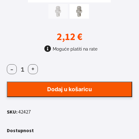
2,12
€
Moguće platiti na rate
-
+
VIJAK
S
RASCJEPKOM
Dodaj u košaricu
FORCE
količina
SKU:
42427
Dostupnost