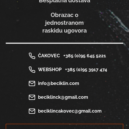
Besplatna dostava
Obrazac o
jednostranom
raskidu ugovora
ČAKOVEC
+385 (0)95 645 5221
WEBSHOP
+385 (0)95 3917 474
info@beciklin.com
beciklinck@gmail.com
beciklincakovec@gmail.com