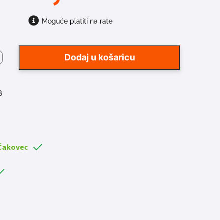
Moguće platiti na rate
A
Dodaj u košaricu
AČA
0IR
B
a
 Čakovec