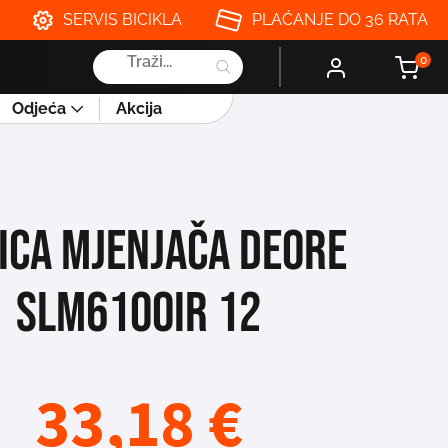
SERVIS BICIKLA
PLAĆANJE DO 36 RATA
Products
0
search
Odjeća
Akcija
ICA MJENJAČA DEORE
SLM6100IR 12
33,18
€