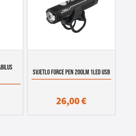
ABILUS
SVJETLO FORCE PEN 200LM 1LED USB
26,00
€