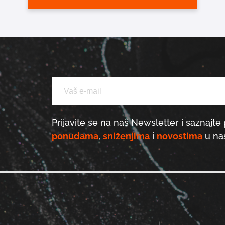
Prijavite se na naš Newsletter i saznajte 
ponudama
,
sniženjima
i
novostima
u naš