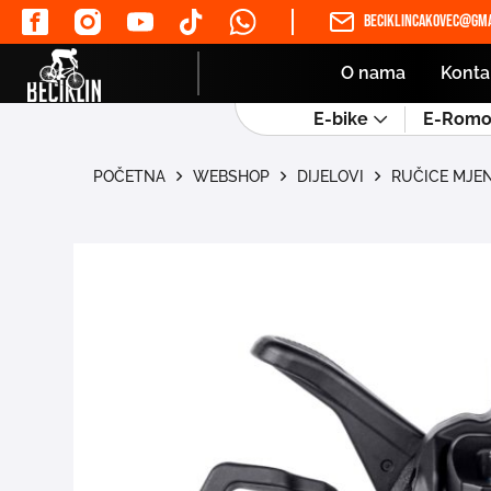
beciklincakovec@gma
O nama
Konta
E-bike
E-Romob
POČETNA
WEBSHOP
DIJELOVI
RUČICE MJE