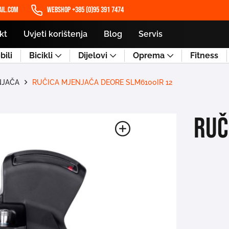
il.com
WEBSHOP +385 (0)95 391 7474
kt
Uvjeti korištenja
Blog
Servis
ili
Bicikli
Dijelovi
Oprema
Fitness
NJAČA
RUČICA MJENJAČA DEORE SLM6100IR 12
RUČ