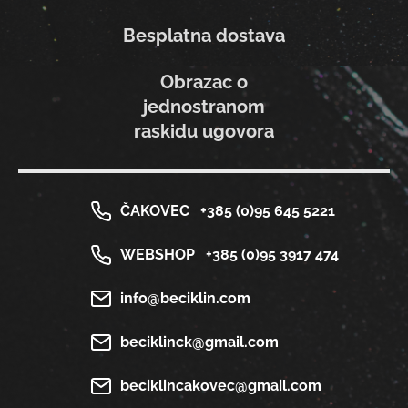
Besplatna dostava
Obrazac o
jednostranom
raskidu ugovora
ČAKOVEC
+385 (0)95 645 5221
WEBSHOP
+385 (0)95 3917 474
info@beciklin.com
beciklinck@gmail.com
beciklincakovec@gmail.com