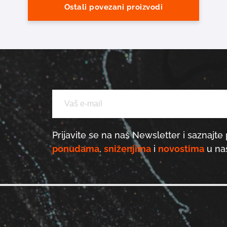
Ostali povezani proizvodi
Prijavite se na naš Newsletter i saznajte 
ponudama
,
sniženjima
i
novostima
u naš