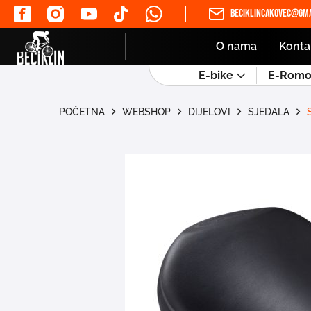
beciklincakovec@gma
O nama
Konta
E-bike
E-Romob
POČETNA
WEBSHOP
DIJELOVI
SJEDALA