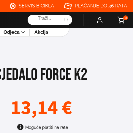
SERVIS BICIKLA
PLAĆANJE DO 36 RATA
Products
0
search
Odjeća
Akcija
SJEDALO FORCE K2
13,14
€
Moguće platiti na rate