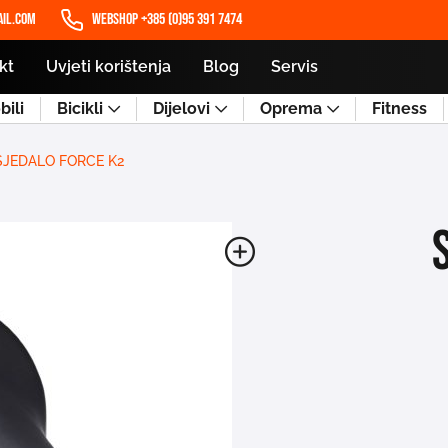
il.com
WEBSHOP +385 (0)95 391 7474
kt
Uvjeti korištenja
Blog
Servis
ili
Bicikli
Dijelovi
Oprema
Fitness
SJEDALO FORCE K2