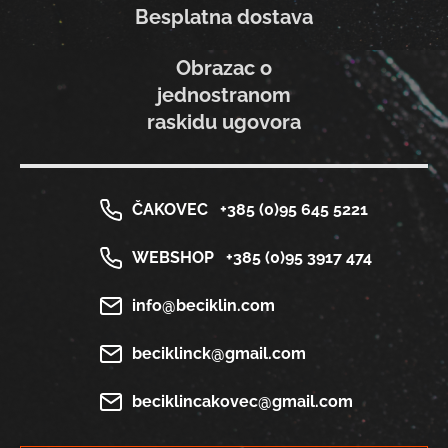
Besplatna dostava
Obrazac o
jednostranom
raskidu ugovora
ČAKOVEC
+385 (0)95 645 5221
WEBSHOP
+385 (0)95 3917 474
info@beciklin.com
beciklinck@gmail.com
beciklincakovec@gmail.com