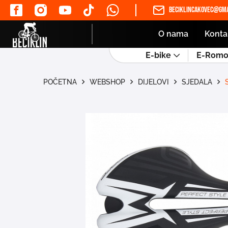
beciklincakovec@gma
O nama
Konta
E-bike
E-Romob
POČETNA
WEBSHOP
DIJELOVI
SJEDALA