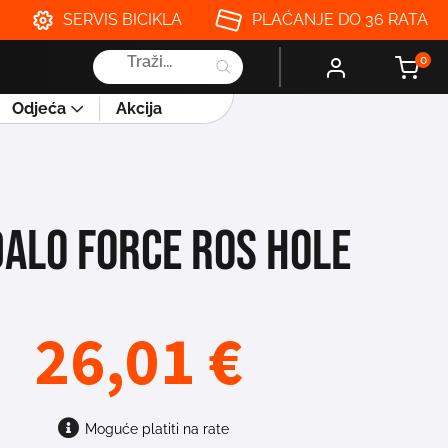
SERVIS BICIKLA
PLAĆANJE DO 36 RATA
Products
0
search
Odjeća
Akcija
DALO FORCE ROS HOLE
26,01
€
Moguće platiti na rate