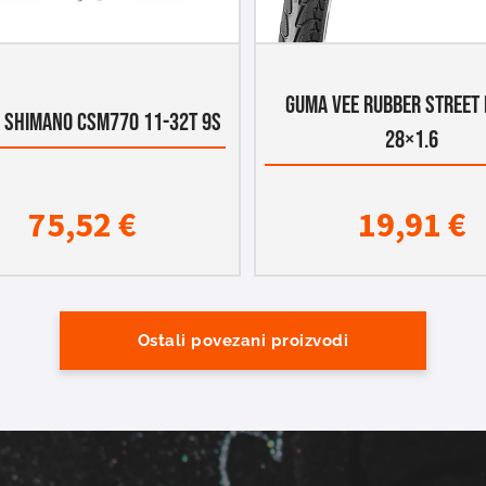
GUMA VEE RUBBER STREET 
 SHIMANO CSM770 11-32T 9s
28×1.6
75,52
€
19,91
€
Ostali povezani proizvodi