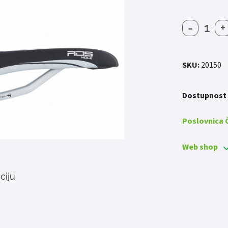
-
+
SJEDA
FORCE
ROS
HOLE
SKU:
20150
količin
Dostupnost
Poslovnica
Web shop
ciju