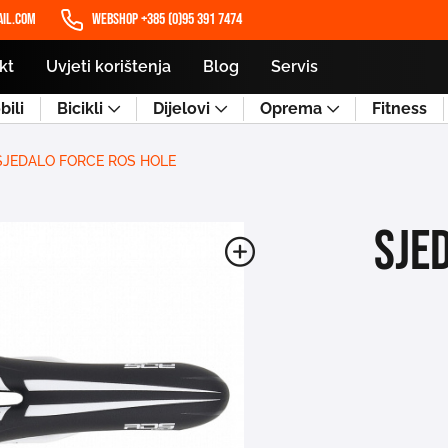
il.com
WEBSHOP +385 (0)95 391 7474
kt
Uvjeti korištenja
Blog
Servis
ili
Bicikli
Dijelovi
Oprema
Fitness
SJEDALO FORCE ROS HOLE
SJE