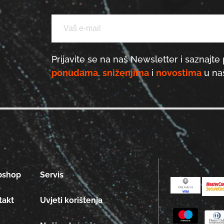
Prijavite se na naš Newsletter i saznajte 
ponudama
,
sniženjima
i
novostima
u naš
bshop
Servis
takt
Uvjeti korištenja