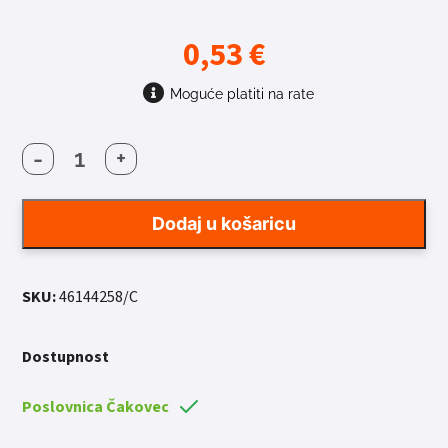
0,53
€
Moguće platiti na rate
-
+
ŽBICA
258X2
SA
Dodaj u košaricu
NIPLOM
CRNA
količina
SKU:
46144258/C
Dostupnost
Poslovnica Čakovec