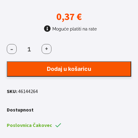
0,37
€
Moguće platiti na rate
-
+
ŽBICA
2X264
SA
Dodaj u košaricu
NIPLOM
SIVA
količina
SKU:
46144264
Dostupnost
Poslovnica Čakovec