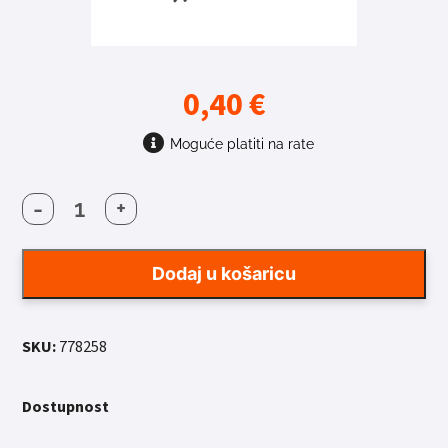
0,40
€
Moguće platiti na rate
-
+
ŽBICA
MACH1
GALVA
Dodaj u košaricu
BLACK
2MMX258MM
količina
SKU:
778258
Dostupnost