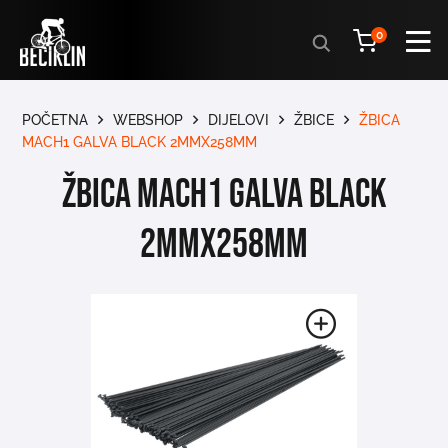
Products
0
search
POČETNA
WEBSHOP
DIJELOVI
ŽBICE
ŽBICA
MACH1 GALVA BLACK 2MMX258MM
ŽBICA MACH1 GALVA BLACK
2MMX258MM