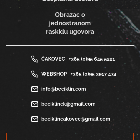
Obrazac o
jednostranom
raskidu ugovora
ČAKOVEC
+385 (0)95 645 5221
WEBSHOP
+385 (0)95 3917 474
info@beciklin.com
beciklinck@gmail.com
beciklincakovec@gmail.com