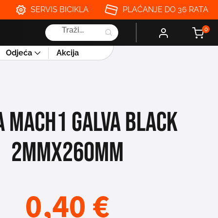
SERVIS BICIKLA
PLAĆANJE DO 36 RATA
Products
0
search
Odjeća
Akcija
A MACH1 GALVA BLACK
2MMX260MM
0,40
€