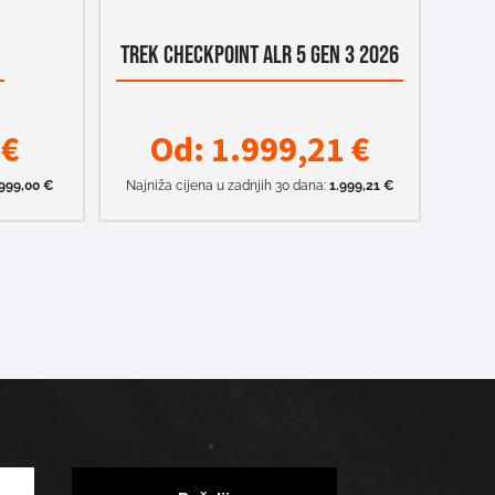
O
TREK CHECKPOINT ALR 5 GEN 3 2026
0
€
Od:
1.999,21
€
999,00
€
Najniža cijena u zadnjih 30 dana:
1.999,21
€