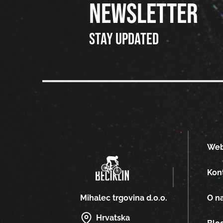
NEWSLETTER
Stay updated
We
Kon
O n
Mihalec trgovina d.o.o.
Hrvatska