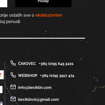
prije ostalih sve o
ekskluzivnim
oj ponudi.
ČAKOVEC
+385 (0)95 645 5221
WEBSHOP
+385 (0)95 3917 474
info@beciklin.com
beciklinck@gmail.com