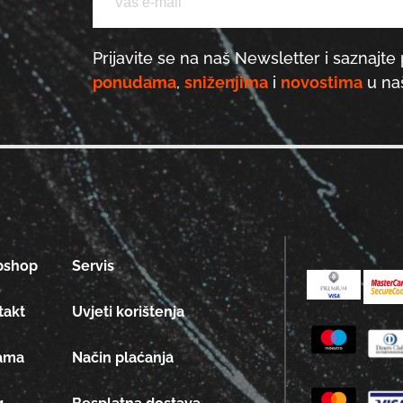
Prijavite se na naš Newsletter i saznajte 
ponudama
,
sniženjima
i
novostima
u naš
bshop
Servis
takt
Uvjeti korištenja
ama
Način plaćanja