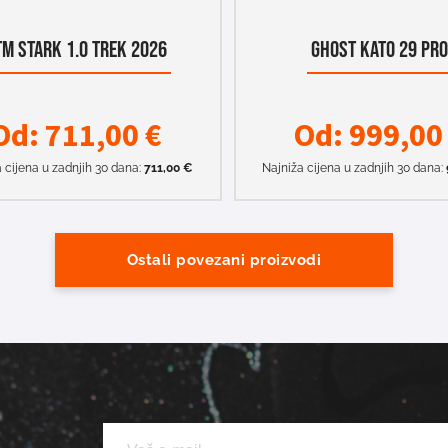
TM STARK 1.0 TREK 2026
GHOST KATO 29 PR
Od:
711,00
€
Od:
999,0
 cijena u zadnjih 30 dana:
711,00
€
Najniža cijena u zadnjih 30 dana:
Ostali povezani proizvodi