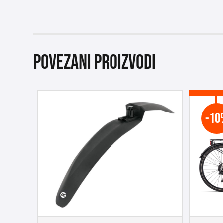
Povezani proizvodi
-10