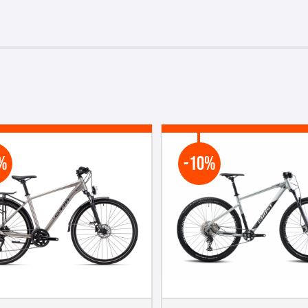
%
-10%