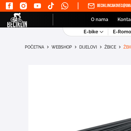
beciklincakovec@gma
O nama
Konta
E-bike
E-Romob
POČETNA
WEBSHOP
DIJELOVI
ŽBICE
ŽBI