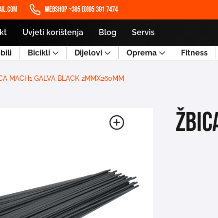
il.com
WEBSHOP +385 (0)95 391 7474
kt
Uvjeti korištenja
Blog
Servis
ili
Bicikli
Dijelovi
Oprema
Fitness
CA MACH1 GALVA BLACK 2MMX260MM
ŽBIC