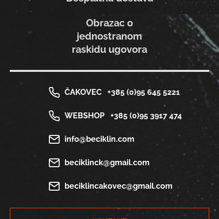
Obrazac o
jednostranom
raskidu ugovora
ČAKOVEC
+385 (0)95 645 5221
WEBSHOP
+385 (0)95 3917 474
info@beciklin.com
beciklinck@gmail.com
beciklincakovec@gmail.com