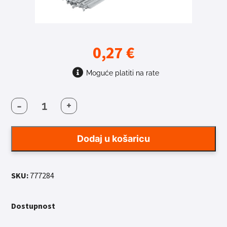
0,27
€
Moguće platiti na rate
-
+
ŽBICA
MACH1
GALVA
Dodaj u košaricu
SILVER
2MMX284MM
količina
SKU:
777284
Dostupnost