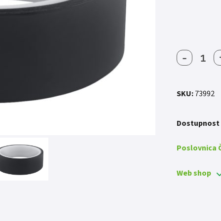
-
LJEPLJ
TRAKA
FORCE
TUBEL
SKU:
73992
30MMX
količin
Dostupnost
Poslovnica
Web shop