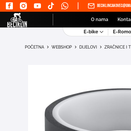
beciklincakovec@gma
O nama
Konta
E-bike
E-Romob
POČETNA
WEBSHOP
DIJELOVI
ZRAČNICE I 