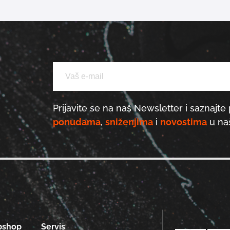
Prijavite se na naš Newsletter i saznajte 
ponudama
,
sniženjima
i
novostima
u naš
bshop
Servis