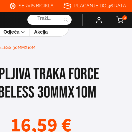
SERVIS BICIKLA
PLAĆANJE DO 36 RATA
Products
0
search
Odjeća
Akcija
BELESS 30MMX10M
PLJIVA TRAKA FORCE
BELESS 30MMX10M
16,59
€