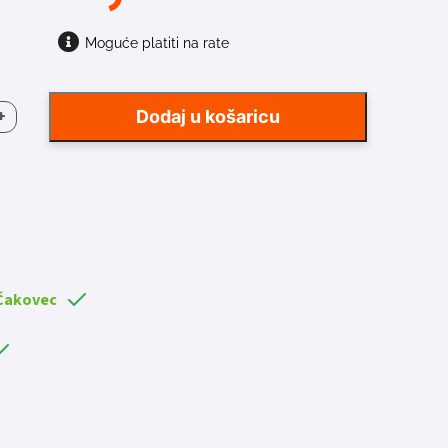
Moguće platiti na rate
+
IVA
Dodaj u košaricu
ESS
10M
a
 Čakovec