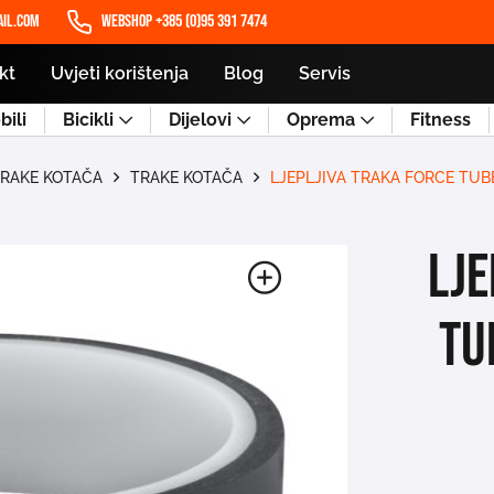
il.com
WEBSHOP +385 (0)95 391 7474
kt
Uvjeti korištenja
Blog
Servis
ili
Bicikli
Dijelovi
Oprema
Fitness
TRAKE KOTAČA
TRAKE KOTAČA
LJEPLJIVA TRAKA FORCE TU
LJE
TU