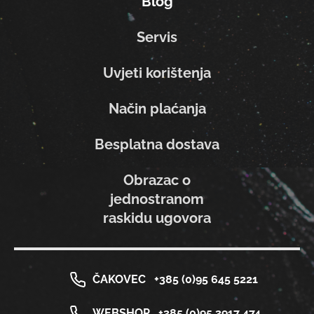
Blog
Servis
Uvjeti korištenja
Način plaćanja
Besplatna dostava
Obrazac o
jednostranom
raskidu ugovora
ČAKOVEC
+385 (0)95 645 5221
WEBSHOP
+385 (0)95 3917 474