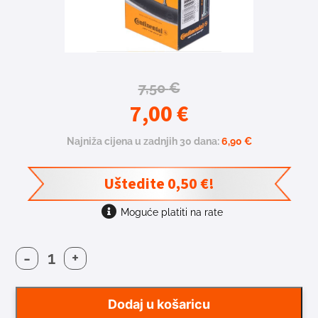
7,50
€
7,00
€
Najniža cijena u zadnjih 30 dana:
6,90
€
Uštedite
0,50
€
!
Moguće platiti na rate
-
+
ZRA
CON
26x1.75/2.125
Dodaj u košaricu
DV