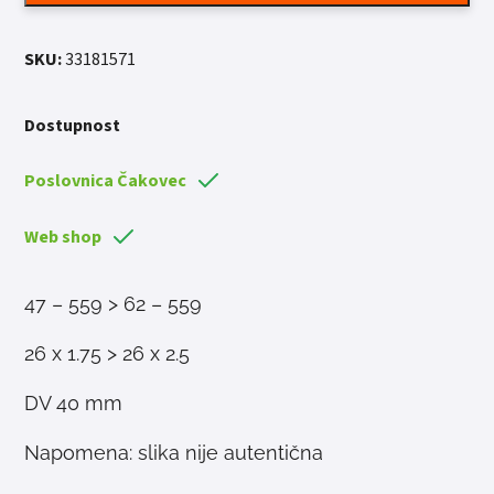
40MM
količina
SKU:
33181571
Dostupnost
Poslovnica Čakovec
Web shop
47 – 559 > 62 – 559
26 x 1.75 > 26 x 2.5
DV 40 mm
Napomena: slika nije autentična