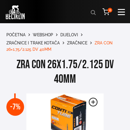
Products
0
search
POČETNA
WEBSHOP
DIJELOVI
ZRAČNICE I TRAKE KOTAČA
ZRAČNICE
ZRA CON
26×1.75/2.125 DV 40MM
ZRA CON 26x1.75/2.125 DV
40MM
-7%