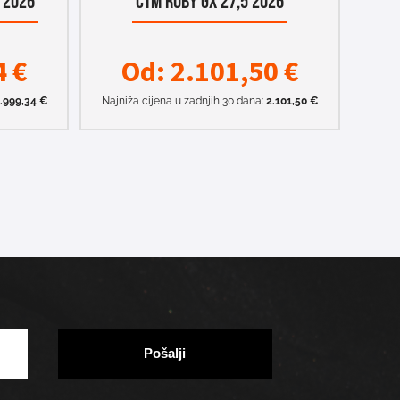
 2026
CTM RUBY GX 27,5 2026
4
€
Od:
2.101,50
€
.999,34
€
Najniža cijena u zadnjih 30 dana:
2.101,50
€