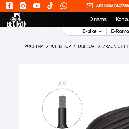
beciklincakovec@gma
O nama
Konta
E-bike
E-Romob
POČETNA
WEBSHOP
DIJELOVI
ZRAČNICE I 