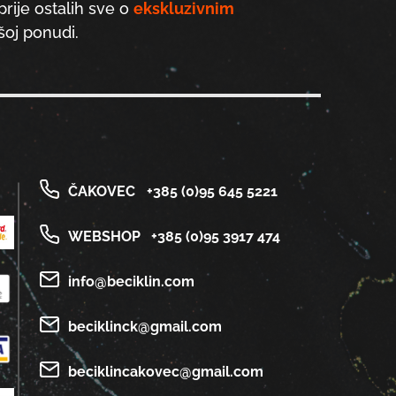
prije ostalih sve o
ekskluzivnim
oj ponudi.
ČAKOVEC
+385 (0)95 645 5221
WEBSHOP
+385 (0)95 3917 474
info@beciklin.com
beciklinck@gmail.com
beciklincakovec@gmail.com