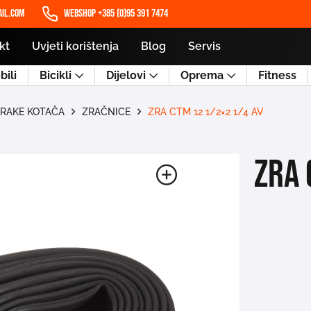
il.com
WEBSHOP +385 (0)95 391 7474
kt
Uvjeti korištenja
Blog
Servis
ili
Bicikli
Dijelovi
Oprema
Fitness
TRAKE KOTAČA
ZRAČNICE
ZRA CTM 12 1/2×2 1/4 AV
ZRA 