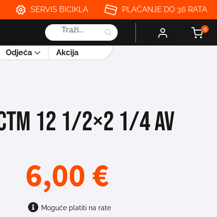
SERVIS BICIKLA
PLAĆANJE DO 36 RATA
Products
0
search
Odjeća
Akcija
CTM 12 1/2×2 1/4 AV
6,00
€
Moguće platiti na rate