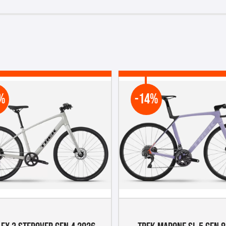
%
-14%