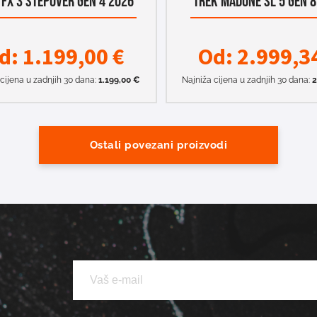
 FX 3 STEPOVER GEN 4 2026
TREK MADONE SL 5 GEN 8
d:
1.199,00
€
Od:
2.999,3
cijena u zadnjih 30 dana:
1.199,00
€
Najniža cijena u zadnjih 30 dana:
2
Ostali povezani proizvodi