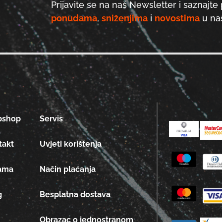
Prijavite se na naš Newsletter i saznajte 
ponudama
,
sniženjima
i
novostima
u naš
bshop
Servis
takt
Uvjeti korištenja
ama
Način plaćanja
g
Besplatna dostava
Obrazac o jednostranom