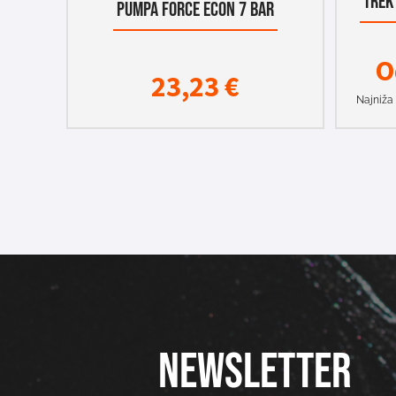
TREK
PUMPA FORCE ECON 7 BAR
O
23,23
€
Najniža 
NEWSLETTER