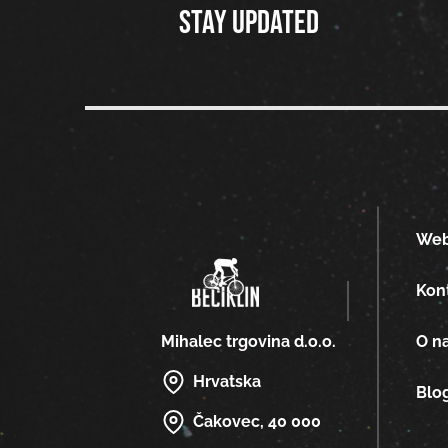
Stay updated
We
Kon
O n
Mihalec trgovina d.o.o.
Hrvatska
Blo
Čakovec, 40 000