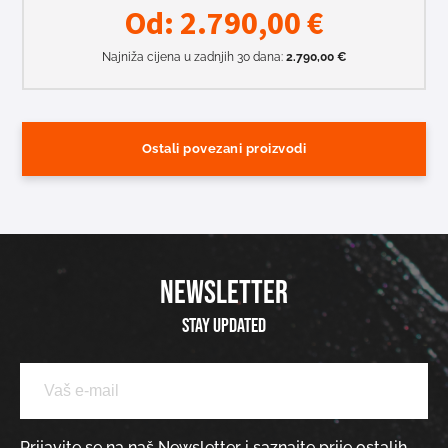
Od:
2.790,00
€
Najniža cijena u zadnjih 30 dana:
2.790,00
€
Ostali povezani proizvodi
NEWSLETTER
Stay updated
Prijavite se na naš Newsletter i saznajte prije ostalih