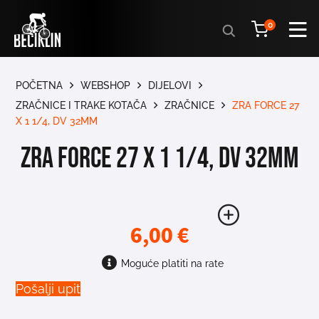
Products
0
search
POČETNA
WEBSHOP
DIJELOVI
ZRAČNICE I TRAKE KOTAČA
ZRAČNICE
ZRA FORCE 27
X 1 1/4, DV 32MM
ZRA FORCE 27 X 1 1/4, DV 32MM
6,00
€
Moguće platiti na rate
Pošalji upit