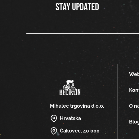
Stay updated
We
Kon
O n
Mihalec trgovina d.o.o.
Hrvatska
Blo
Čakovec, 40 000