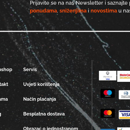
Prijavite se na naš Newsletter i saznajte 
ponudama
,
sniženjima
i
novostima
u naš
bshop
Servis
takt
Uvjeti korištenja
ama
Način plaćanja
g
Besplatna dostava
Obrazac o jednostranom