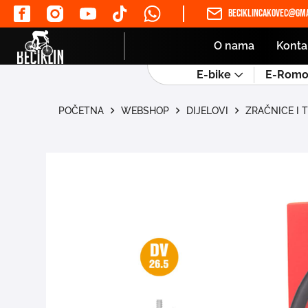
beciklincakovec@gma
O nama
Konta
E-bike
E-Romob
POČETNA
WEBSHOP
DIJELOVI
ZRAČNICE I 