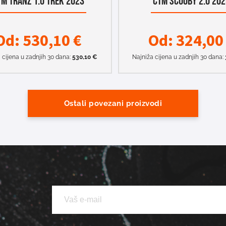
TM TRANZ 1.0 TREK 2023
CTM SCOOBY 2.0 20
Od:
530,10
€
Od:
324,0
 cijena u zadnjih 30 dana:
530,10
€
Najniža cijena u zadnjih 30 dana:
Ostali povezani proizvodi