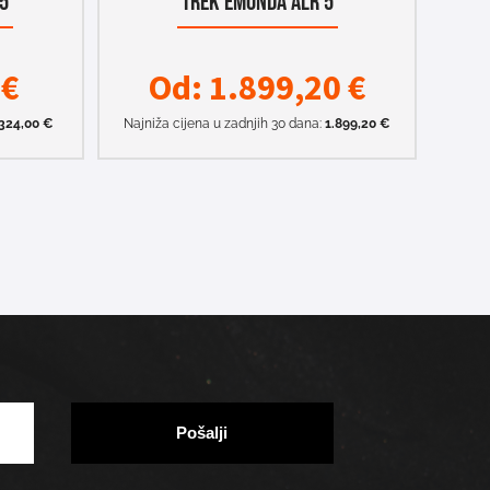
25
TREK EMONDA ALR 5
0
€
Od:
1.899,20
€
324,00
€
Najniža cijena u zadnjih 30 dana:
1.899,20
€