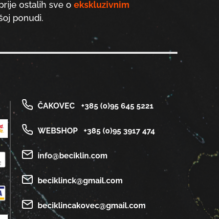
prije ostalih sve o
ekskluzivnim
oj ponudi.
ČAKOVEC
+385 (0)95 645 5221
WEBSHOP
+385 (0)95 3917 474
info@beciklin.com
beciklinck@gmail.com
beciklincakovec@gmail.com