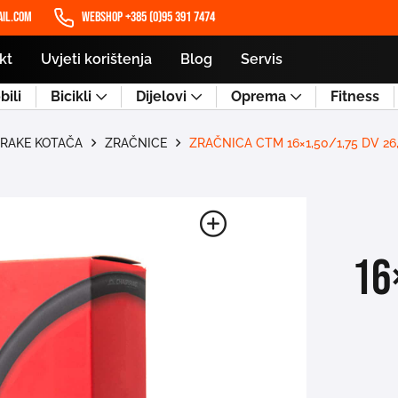
il.com
WEBSHOP +385 (0)95 391 7474
kt
Uvjeti korištenja
Blog
Servis
ili
Bicikli
Dijelovi
Oprema
Fitness
TRAKE KOTAČA
ZRAČNICE
ZRAČNICA CTM 16×1,50/1,75 DV 26
16