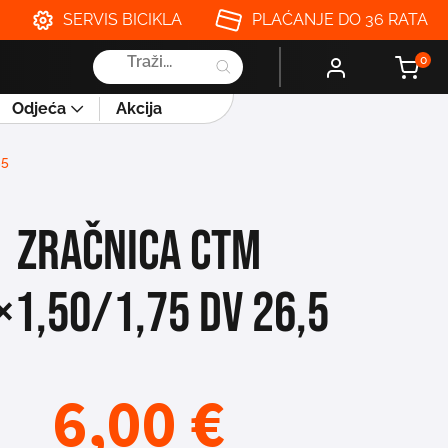
SERVIS BICIKLA
PLAĆANJE DO 36 RATA
Products
0
search
Odjeća
Akcija
,5
ZRAČNICA CTM
×1,50/1,75 DV 26,5
6,00
€