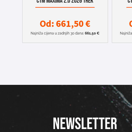
CTM MAXIMA 2.0 2026 TREK
C
Od:
661,50
€
Najniža cijena u zadnjih 30 dana:
661,50
€
Najniža
NEWSLETTER