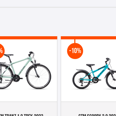
%
-10%