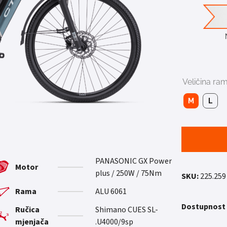
Veličina ra
M
L
PANASONIC GX Power
Motor
plus / 250W / 75Nm
SKU:
225.259
Rama
ALU 6061
Dostupnost
Ručica
Shimano CUES SL-
mjenjača
U4000/9sp.