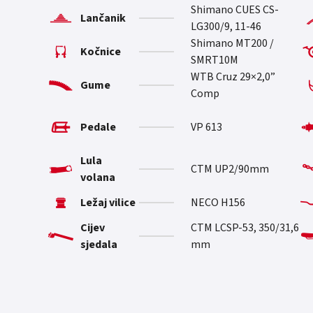
Shimano CUES CS-
Lančanik
LG300/9, 11-46
Shimano MT200 /
Kočnice
SMRT10M
WTB Cruz 29×2,0”
Gume
Comp
Pedale
VP 613
Lula
CTM UP2/90mm
volana
Ležaj vilice
NECO H156
Cijev
CTM LCSP-53, 350/31,6
sjedala
mm