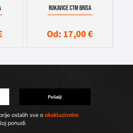
A
RUKAVICE CTM BRISA
€
Od:
17,00
€
prije ostalih sve o
ekskluzivnim
oj ponudi.