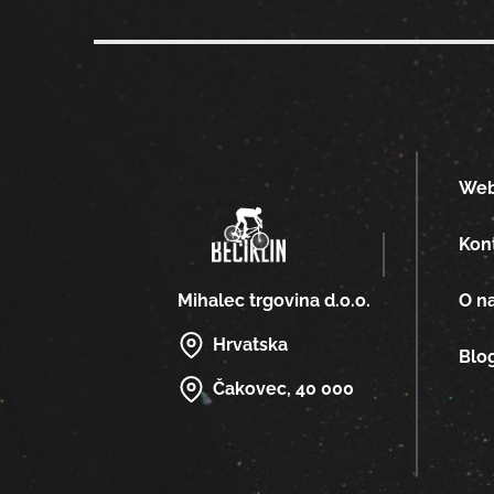
We
Kon
O n
Mihalec trgovina d.o.o.
Hrvatska
Blo
Čakovec, 40 000