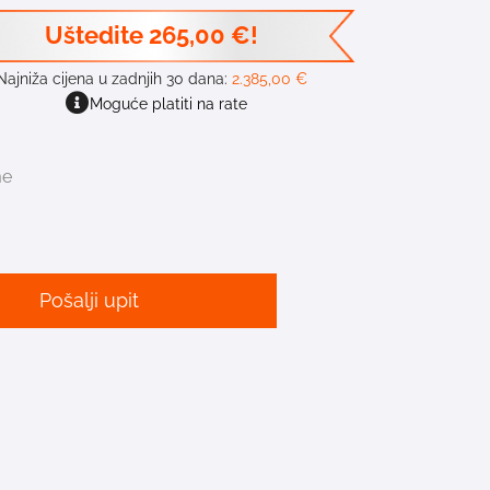
Uštedite
265,00
€
!
Najniža cijena u zadnjih 30 dana:
2.385,00
€
Moguće platiti na rate
me
Pošalji upit