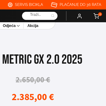
SERVIS BICIKLA
PLAĆANJE DO 36 RATA
Products
0
search
Odjeća
Akcija
 METRIC GX 2.0 2025
2.650,00
€
2.385,00
€