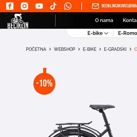
beciklincakovec@gma
O nama
Konta
E-bike
E-Romob
POČETNA
WEBSHOP
E-BIKE
E-GRADSKI
C
-10%