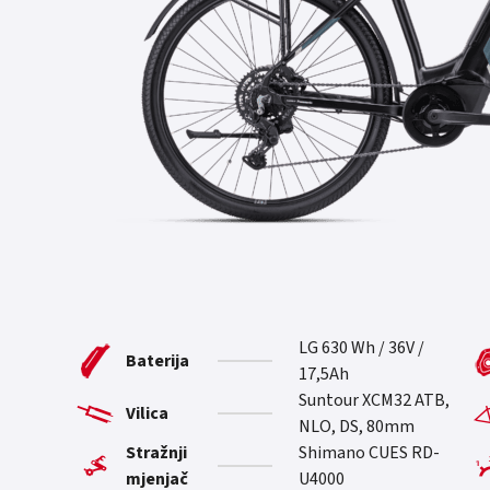
LG 630 Wh / 36V /
Baterija
17,5Ah
Suntour XCM32 ATB,
Vilica
NLO, DS, 80mm
Stražnji
Shimano CUES RD-
mjenjač
U4000