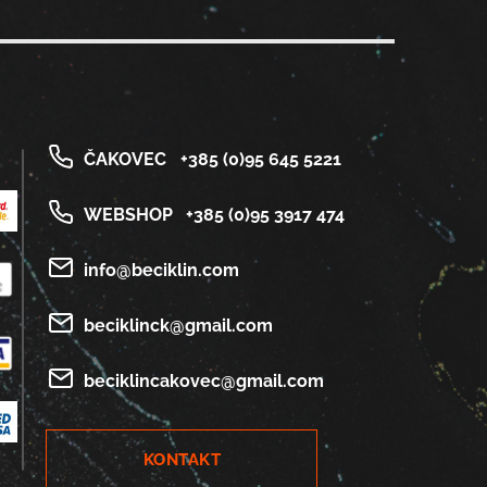
ČAKOVEC
+385 (0)95 645 5221
WEBSHOP
+385 (0)95 3917 474
info@beciklin.com
beciklinck@gmail.com
beciklincakovec@gmail.com
KONTAKT