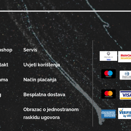
bshop
Servis
takt
Uvjeti korištenja
ama
Način plaćanja
g
Besplatna dostava
Obrazac o jednostranom
raskidu ugovora