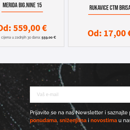
MERIDA BIG.NINE 15
RUKAVICE CTM BRIS
Od:
559,00
€
Od:
17,00
 cijena u zadnjih 30 dana:
559,00
€
Prijavite se na naš Newsletter i saznajte 
ponudama
,
sniženjima
i
novostima
u naš