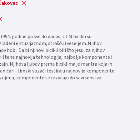
 Čakovec
1994. godine pa sve do danas, CTM bicikli su
 izrađeni entuzijaznom, strašću i veseljem. Njihov
hov hobi. Da bi njihovi bicikli bili što jesu, za njihov
orištena najnovija tehnologija, najbolje komponente i
zajn. Njihova ljubav prema biciklima je mantra koja ih
aničari i timski vozači testiraju najnovije komponente
s njima, komponente se razvijaju do savršenstva.