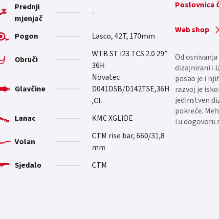
Poslovnica
Prednji
–
mjenjač
Web shop
Pogon
Lasco, 42T, 170mm
WTB ST i23 TCS 2.0 29”
Od osnivanja 
Obruči
36H
dizajnirani i
Novatec
posao je i nji
Glavčine
D041DSB/D142TSE,36H
razvoj je isk
jedinstven di
,CL
pokreče. Meh
Lanac
KMC XGLIDE
i u dogovoru 
CTM rise bar, 660/31,8
Volan
mm
Sjedalo
CTM