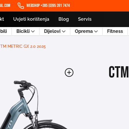
il.com
WEBSHOP +385 (0)95 391 7474
kt
Uvjeti korištenja
Blog
Servis
ili
Bicikli
Dijelovi
Oprema
Fitness
TM METRIC GX 2.0 2025
CTM