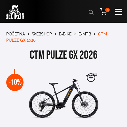
Products
0
search
POČETNA
WEBSHOP
E-BIKE
E-MTB
CTM
PULZE GX 2026
CTM PULZE GX 2026
-10%