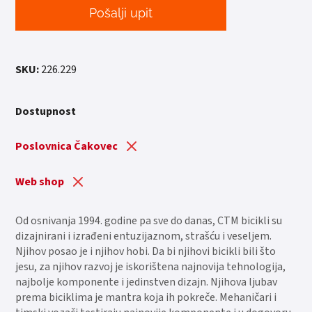
Pošalji upit
SKU:
226.229
Dostupnost
Poslovnica Čakovec
Web shop
Od osnivanja 1994. godine pa sve do danas, CTM bicikli su
dizajnirani i izrađeni entuzijaznom, strašću i veseljem.
Njihov posao je i njihov hobi. Da bi njihovi bicikli bili što
jesu, za njihov razvoj je iskorištena najnovija tehnologija,
najbolje komponente i jedinstven dizajn. Njihova ljubav
prema biciklima je mantra koja ih pokreče. Mehaničari i