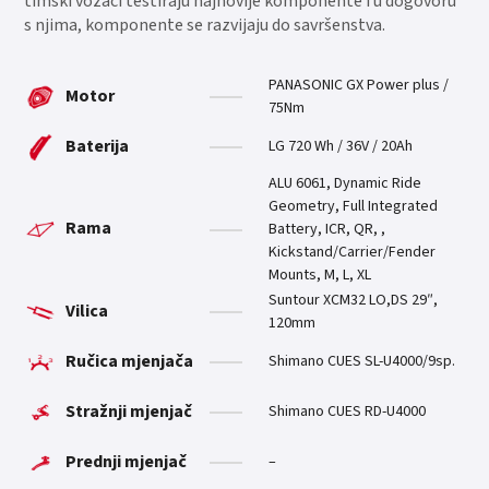
timski vozači testiraju najnovije komponente i u dogovoru
s njima, komponente se razvijaju do savršenstva.
PANASONIC GX Power plus /
Motor
75Nm
Baterija
LG 720 Wh / 36V / 20Ah
ALU 6061, Dynamic Ride
Geometry, Full Integrated
Rama
Battery, ICR, QR, ,
Kickstand/Carrier/Fender
Mounts, M, L, XL
Suntour XCM32 LO,DS 29″,
Vilica
120mm
Ručica mjenjača
Shimano CUES SL-U4000/9sp.
Stražnji mjenjač
Shimano CUES RD-U4000
Prednji mjenjač
–