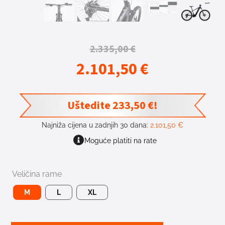
2.335,00
€
2.101,50
€
Uštedite
233,50
€
!
Najniža cijena u zadnjih 30 dana:
2.101,50
€
Moguće platiti na rate
Veličina rame
M
L
XL