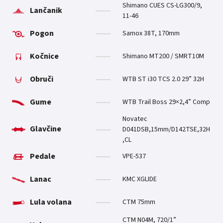
Shimano CUES CS-LG300/9,
Lančanik
11-46
Pogon
Samox 38T, 170mm
Kočnice
Shimano MT200 / SMRT10M
Obruči
WTB ST i30 TCS 2.0 29” 32H
Gume
WTB Trail Boss 29×2,4” Comp
Novatec
Glavčine
D041DSB,15mm/D142TSE,32H
,CL
Pedale
VPE-537
Lanac
KMC XGLIDE
Lula volana
CTM 75mm
CTM N04M, 720/1”