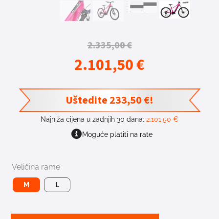
2.335,00
€
2.101,50
€
Uštedite
233,50
€
!
Najniža cijena u zadnjih 30 dana:
2.101,50
€
Moguće platiti na rate
Veličina rame
M
L