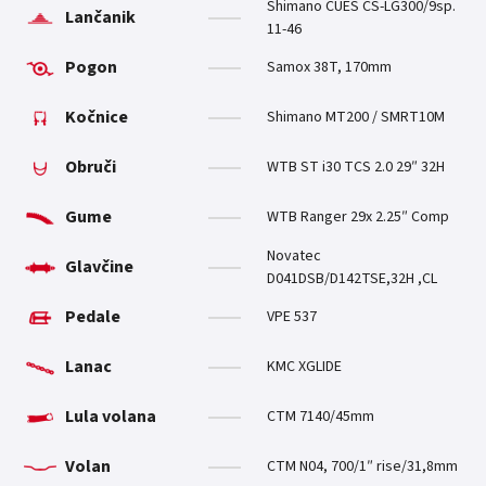
Shimano CUES CS-LG300/9sp.
Lančanik
11-46
Pogon
Samox 38T, 170mm
Kočnice
Shimano MT200 / SMRT10M
Obruči
WTB ST i30 TCS 2.0 29″ 32H
Gume
WTB Ranger 29x 2.25″ Comp
Novatec
Glavčine
D041DSB/D142TSE,32H ,CL
Pedale
VPE 537
Lanac
KMC XGLIDE
Lula volana
CTM 7140/45mm
Volan
CTM N04, 700/1″ rise/31,8mm