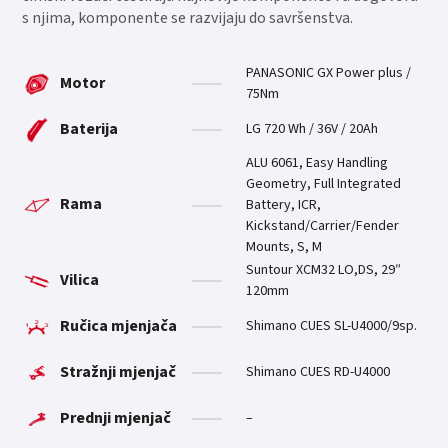
s njima, komponente se razvijaju do savršenstva.
PANASONIC GX Power plus /
Motor
75Nm
Baterija
LG 720 Wh / 36V / 20Ah
ALU 6061, Easy Handling
Geometry, Full Integrated
Rama
Battery, ICR,
Kickstand/Carrier/Fender
Mounts, S, M
Suntour XCM32 LO,DS, 29″
Vilica
120mm
Ručica mjenjača
Shimano CUES SL-U4000/9sp.
Stražnji mjenjač
Shimano CUES RD-U4000
Prednji mjenjač
–