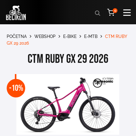
Products
0
search
POČETNA
WEBSHOP
E-BIKE
E-MTB
CTM RUBY
GX 29 2026
CTM RUBY GX 29 2026
-10%