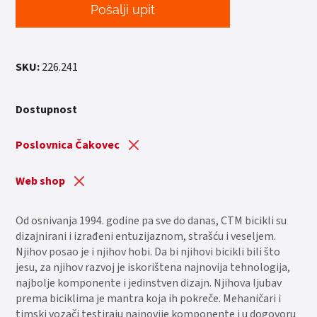
Pošalji upit
SKU:
226.241
Dostupnost
Poslovnica Čakovec
Web shop
Od osnivanja 1994. godine pa sve do danas, CTM bicikli su
dizajnirani i izrađeni entuzijaznom, strašću i veseljem.
Njihov posao je i njihov hobi. Da bi njihovi bicikli bili što
jesu, za njihov razvoj je iskorištena najnovija tehnologija,
najbolje komponente i jedinstven dizajn. Njihova ljubav
prema biciklima je mantra koja ih pokreče. Mehaničari i
timski vozači testiraju najnovije komponente i u dogovoru