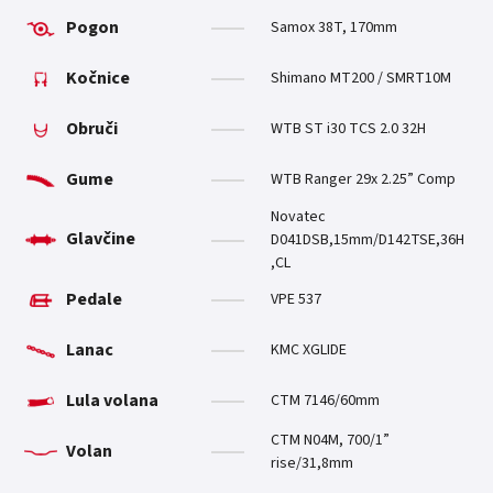
Pogon
Samox 38T, 170mm
Kočnice
Shimano MT200 / SMRT10M
Obruči
WTB ST i30 TCS 2.0 32H
Gume
WTB Ranger 29x 2.25” Comp
Novatec
Glavčine
D041DSB,15mm/D142TSE,36H
,CL
Pedale
VPE 537
Lanac
KMC XGLIDE
Lula volana
CTM 7146/60mm
CTM N04M, 700/1”
Volan
rise/31,8mm