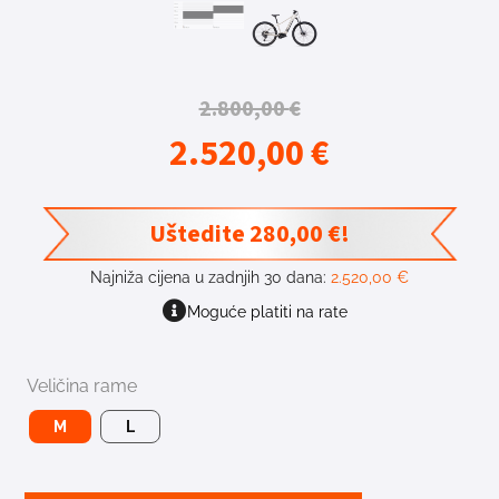
2.800,00
€
2.520,00
€
Uštedite
280,00
€
!
Najniža cijena u zadnjih 30 dana:
2.520,00
€
Moguće platiti na rate
Veličina rame
M
L