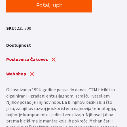
Pošalji upit
SKU:
225.300
Dostupnost
Poslovnica Čakovec
Web shop
Od osnivanja 1994. godine pa sve do danas, CTM bicikli su
dizajnirani i izrađeni entuzijaznom, strašću i veseljem.
Njihov posao je i njihov hobi. Da bi njihovi bicikli bili što
jesu, za njihov razvoj je iskorištena najnovija tehnologija,
najbolje komponente i jedinstven dizajn. Njihova ljubav
prema biciklima je mantra koja ih pokreče. Mehaničari i