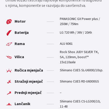
timski vozači testiraju najnovije komponente i u dogovoru
s njima, komponente se razvijaju do savršenstva.
PANASONIC GX Power plus /
Motor
250W / 75Nm
Baterija
LG 720 Wh / 36V / 20Ah
Rama
ALU 6061
Rock Shox JUDY SILVER TK,
Vilica
SA, 120mm, boost™
15x110axle
Ručica mjenjača
Shimano CUES SL-U6000/10sp.
Stražnji mjenjač
Shimano CUES RD-U6000GS
Prednji mjenjač
–
Shimano CUES CS-LG300/10,
Lančanik
11-48