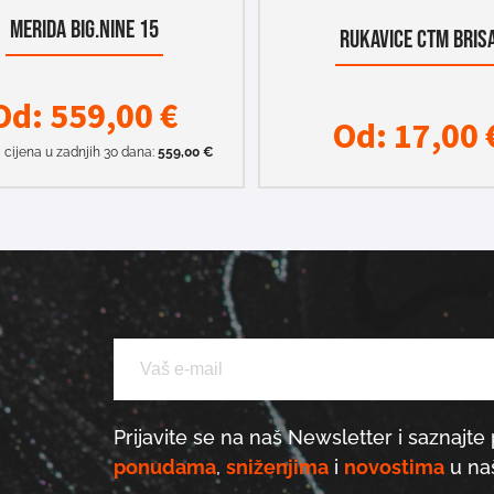
MERIDA BIG.NINE 15
RUKAVICE CTM BRIS
Od:
559,00
€
Od:
17,00
 cijena u zadnjih 30 dana:
559,00
€
Prijavite se na naš Newsletter i saznajte 
ponudama
,
sniženjima
i
novostima
u naš