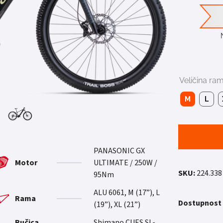
Veličina ra
M
L
PANASONIC GX
Motor
ULTIMATE / 250W /
SKU:
224.338
95Nm
ALU 6061, M (17”), L
Rama
Dostupnost
(19”), XL (21”)
Ručica
Shimano CUES SL-