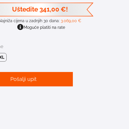
Uštedite
341,00
€
!
Najniža cijena u zadnjih 30 dana:
3.069,00
€
Moguće platiti na rate
me
XL
Pošalji upit