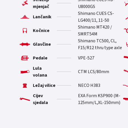
mjenjač
U8000GS
Shimano CUES CS-
Lančanik
LG400/11, 11-50
Shimano MT420 /
Kočnice
SMRT54M
Shimano TC500, CL,
Glavčine
F15/R12 thru type axle
Pedale
VPE-527
Lula
CTM LCS/80mm
volana
Ležaj vilice
NECO H383
Cijev
EXA Form KSP900 (M-
sjedala
125mm/L,XL-150mm)