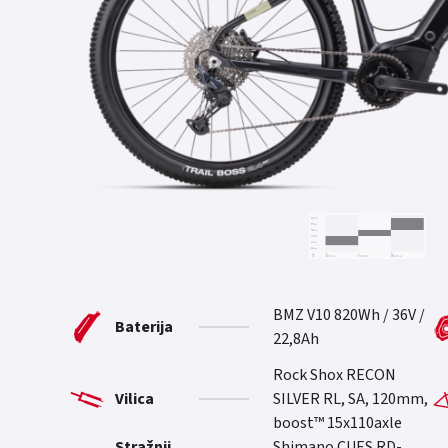
BMZ V10 820Wh / 36V /
Baterija
22,8Ah
Rock Shox RECON
Vilica
SILVER RL, SA, 120mm,
boost™ 15x110axle
Stražnji
Shimano CUES RD-