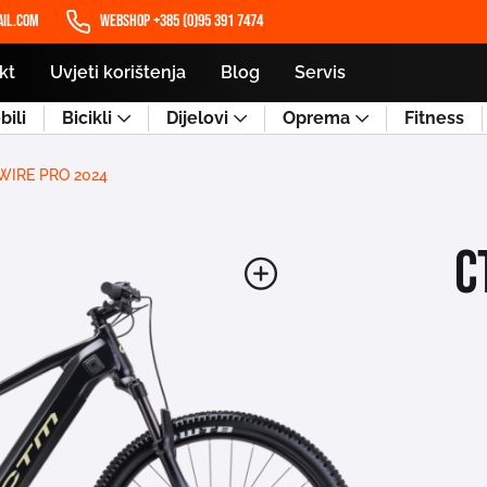
il.com
WEBSHOP +385 (0)95 391 7474
kt
Uvjeti korištenja
Blog
Servis
ili
Bicikli
Dijelovi
Oprema
Fitness
WIRE PRO 2024
C