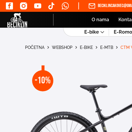
beciklincakovec@gma
O nama
Konta
E-bike
E-Romob
POČETNA
WEBSHOP
E-BIKE
E-MTB
CTM 
-10%