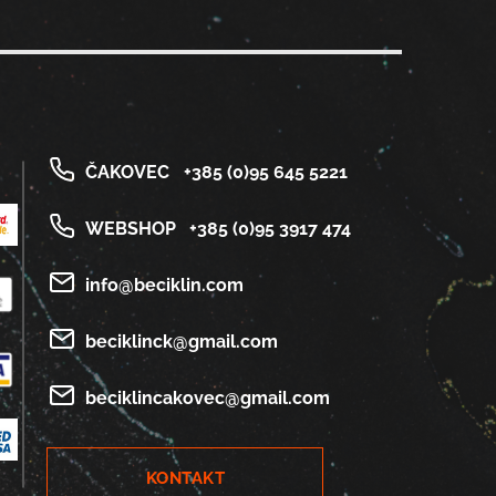
ČAKOVEC
+385 (0)95 645 5221
WEBSHOP
+385 (0)95 3917 474
info@beciklin.com
beciklinck@gmail.com
beciklincakovec@gmail.com
KONTAKT