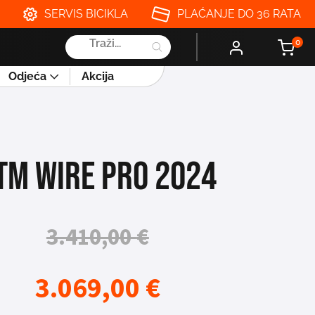
SERVIS BICIKLA
PLAĆANJE DO 36 RATA
Products
0
search
Odjeća
Akcija
TM WIRE PRO 2024
3.410,00
€
3.069,00
€