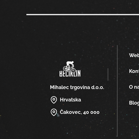
We
Kon
O n
Mihalec trgovina d.o.o.
Hrvatska
Blo
Čakovec, 40 000