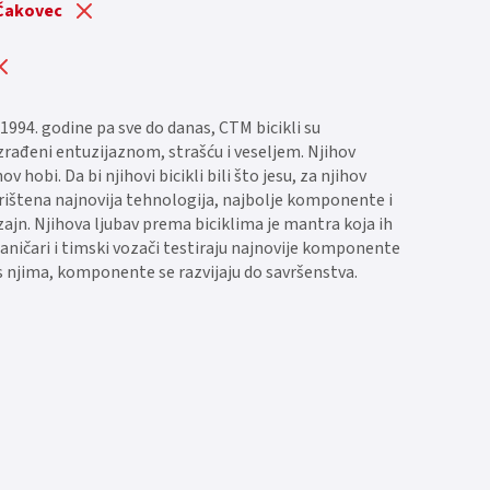
 Čakovec
1994. godine pa sve do danas, CTM bicikli su
 izrađeni entuzijaznom, strašću i veseljem. Njihov
hov hobi. Da bi njihovi bicikli bili što jesu, za njihov
orištena najnovija tehnologija, najbolje komponente i
zajn. Njihova ljubav prema biciklima je mantra koja ih
aničari i timski vozači testiraju najnovije komponente
s njima, komponente se razvijaju do savršenstva.