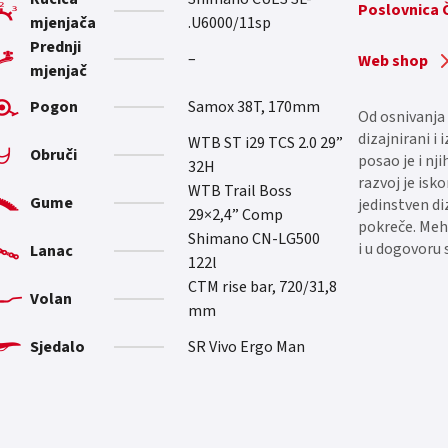
Poslovnica
mjenjača
U6000/11sp.
Prednji
–
Web shop
mjenjač
Pogon
Samox 38T, 170mm
Od osnivanja 
dizajnirani i
WTB ST i29 TCS 2.0 29”
Obruči
posao je i nji
32H
razvoj je isk
WTB Trail Boss
Gume
jedinstven di
29×2,4” Comp
pokreče. Meh
Shimano CN-LG500
i u dogovoru 
Lanac
122l
CTM rise bar, 720/31,8
Volan
mm
Sjedalo
SR Vivo Ergo Man