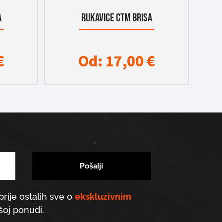
A
RUKAVICE CTM BRISA
€
Od:
17,00
€
prije ostalih sve o
ekskluzivnim
oj ponudi.