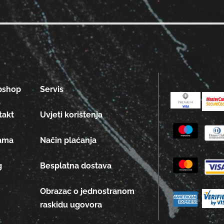
bshop
Servis
takt
Uvjeti korištenja
ama
Način plaćanja
g
Besplatna dostava
Obrazac o jednostranom
raskidu ugovora