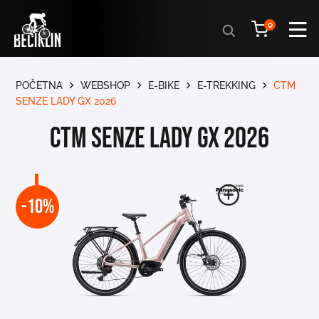
Products
0
search
POČETNA
WEBSHOP
E-BIKE
E-TREKKING
CTM
SENZE LADY GX 2026
CTM SENZE LADY GX 2026
-10%