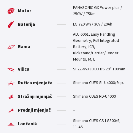
PANASONIC GX Power plus /
Motor
250W / 75Nm
Baterija
LG 720 Wh / 36V / 20Ah
ALU 6061, Easy Handling
Geometry, Full Integrated
Rama
Battery, ICR,
Kickstand/Carrier/Fender
Mounts, M, L
Vilica
SF22-NVX30 LO DS 29″ 100mm
Ručica mjenjača
Shimano CUES SL-U4000/9sp.
Stražnji mjenjač
Shimano CUES RD-U4000
Prednji mjenjač
–
Shimano CUES CS-LG300/9,
Lančanik
11-46