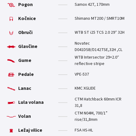
Pogon
Samox 42T, 170mm
Kočnice
Shimano MT200 / SMRT10M
Obruči
WTB ST i25 TCS 2.0 29″ 32H
Novatec
Glavčine
D041DSB/D142TSE,32H ,CL
WTB Intersector 29×2.0″
Gume
reflective stripe
Pedale
VPE-537
Lanac
KMC XGLIDE
CTM Hatchback 60mm ICR
Lula volana
31,8
CTM N04M, 700/1”
Volan
rise/31,8mm
Ležaj vilice
FSA HS-HL