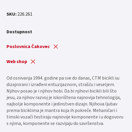
SKU:
226.261
Dostupnost
Poslovnica Čakovec
Web shop
Od osnivanja 1994. godine pa sve do danas, CTM bicikli su
dizajnirani i izrađeni entuzijaznom, strašću i veseljem.
Njihov posao je i njihov hobi. Da bi njihovi bicikli bili što
jesu, za njihov razvoj je iskorištena najnovija tehnologija,
najbolje komponente i jedinstven dizajn. Njihova ljubav
prema biciklima je mantra koja ih pokreče. Mehaničari i
timski vozači testiraju najnovije komponente i u dogovoru
s njima, komponente se razvijaju do savršenstva.