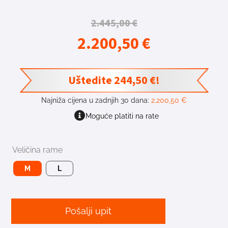
2.445,00
€
2.200,50
€
Uštedite
244,50
€
!
Najniža cijena u zadnjih 30 dana:
2.200,50
€
Moguće platiti na rate
Veličina rame
M
L
Pošalji upit