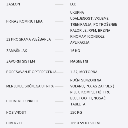
ZASLON
LCD
UKUPNA
UDALJENOST, VRIJEME
PRIKAZ KOMPJUTERA
TRENIRANJA, POTROŠENBE
KALORIJE, RPM, BRZINA
KINOMAP, ICONSOLE
12 PROGRAMA VJEŽBANJA
APLIKACIJA
ZAMAŠNJAK
16 KG
ZAVORNI SISTEM
MAGNETNI
PODEŠAVANJE OPTEREČENJA
1-32, MOTORNA
RUČNI SENZORI NA
MERJENJE SRČNEGA UTRIPA
VOLANU, POJAS ZA PULS (
NIJE U KOMPLETU), HRC
BLUETOOTH, NOSAČ
DODATNE FUNKCIJE
TABLETA
NOSIVNOST
150 KG
DIMENZIJE
166 X 59 X 158 CM