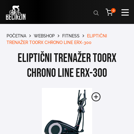
Products
0
search
POČETNA
WEBSHOP
FITNESS
ELIPTIČNI
TRENAŽER TOORX CHRONO LINE ERX-300
Eliptični trenažer Toorx
Chrono Line ERX-300