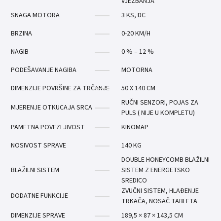
VJEŽBANJA
SNAGA MOTORA
3 KS, DC
BRZINA
0-20 KM/H
NAGIB
0 % – 12 %
PODEŠAVANJE NAGIBA
MOTORNA
DIMENZIJE POVRŠINE ZA TRČANJE
50 X 140 CM
RUČNI SENZORI, POJAS ZA
MJERENJE OTKUCAJA SRCA
PULS ( NIJE U KOMPLETU)
PAMETNA POVEZLJIVOST
KINOMAP
NOSIVOST SPRAVE
140 KG
DOUBLE HONEYCOMB BLAŽILNI
BLAŽILNI SISTEM
SISTEM Z ENERGETSKO
SREDICO
ZVUČNI SISTEM, HLAĐENJE
DODATNE FUNKCIJE
TRKAČA, NOSAČ TABLETA
DIMENZIJE SPRAVE
189,5 × 87 × 143,5 CM