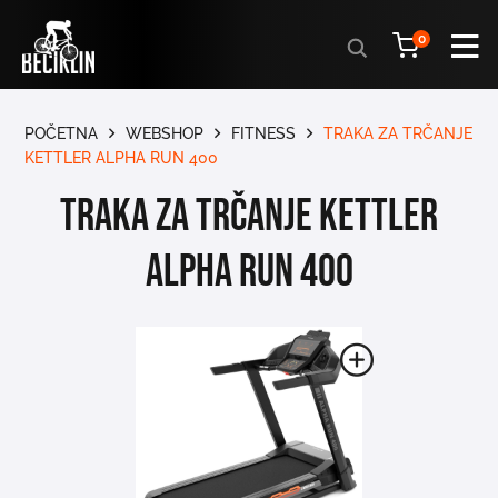
Products
0
search
POČETNA
WEBSHOP
FITNESS
TRAKA ZA TRČANJE
KETTLER ALPHA RUN 400
Traka za trčanje Kettler
Alpha Run 400