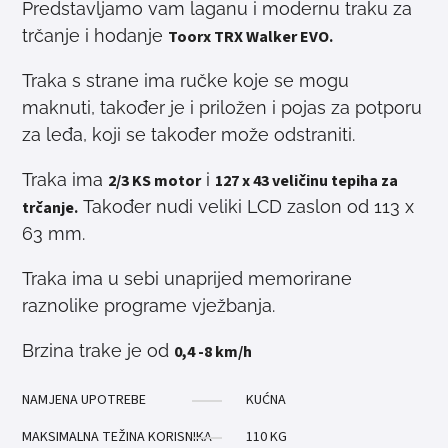
Predstavljamo vam laganu i modernu traku za
trčanje i hodanje
Toorx TRX Walker EVO.
Traka s strane ima ručke koje se mogu
maknuti, također je i priložen i pojas za potporu
za leđa, koji se također može odstraniti.
Traka ima
i
2/3 KS motor
127 x 43 veličinu tepiha za
Također nudi veliki LCD zaslon od 113 x
trčanje.
63 mm.
Traka ima u sebi unaprijed memorirane
raznolike programe vježbanja.
Brzina trake je od
0,4 -8 km/h
NAMJENA UPOTREBE
KUĆNA
MAKSIMALNA TEŽINA KORISNIKA
110 KG