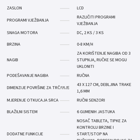
ZASLON
LCD
RAZLIČITI PROGRAMI
PROGRAMI VJEŽBANJA
VJEŽBANJA
SNAGA MOTORA
DC, 2 KS / 3 KS
BRZINA
0-8 KM/H
ZA KORIŠTENJE NAGIBA OD 3
NAGIB
STUPNJA, RUČKE SE MOGU
UKLONITI
PODEŠAVANJE NAGIBA
RUČNA
43 X 127 CM, DEBLJINA TRAKE
DIMENZIJE POVRŠINE ZA TRČANJE
1,6 MM
MJERENJE OTKUCAJA SRCA
RUČNI SENZORI
BLAŽILNI SISTEM
6 GUMENIH JASTUKA
NOSAČ TABLETA, TIPKE ZA
KONTROLU BRZINE I
DODATNE FUNKCIJE
START/STOP NA