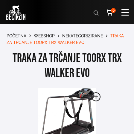
Products
0
search
POČETNA
WEBSHOP
NEKATEGORIZIRANE
TRAKA
ZA TRČANJE TOORX TRX WALKER EVO
Traka za trčanje Toorx TRX
WALKER EVO