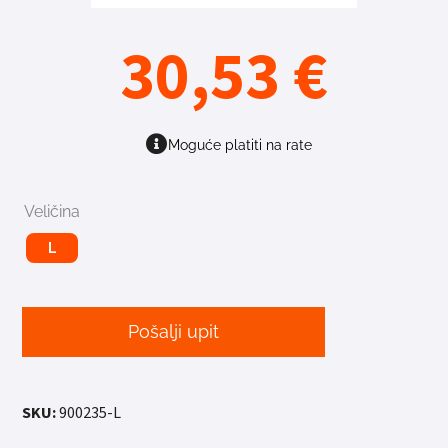
30,53
€
Moguće platiti na rate
Veličina
L
Pošalji upit
SKU:
900235-L