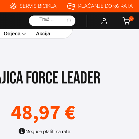
SERVIS BICIKLA
PLAĆANJE DO 36 RATA
Products
0
search
Odjeća
Akcija
JICA FORCE LEADER
48,97
€
Moguće platiti na rate