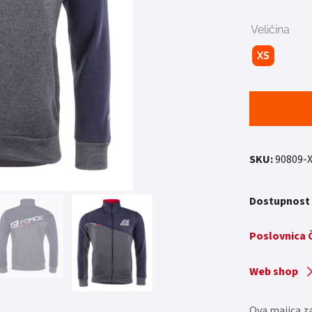
Veličina
XS
SKU:
90809-
Dostupnost
Poslovnica
Web shop
Ova majica za