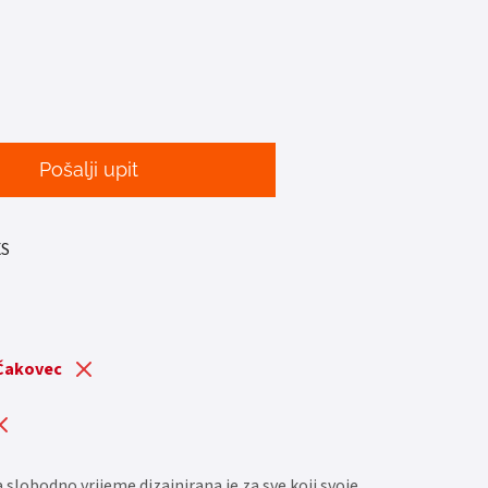
Pošalji upit
XS
 Čakovec
 slobodno vrijeme dizajnirana je za sve koji svoje