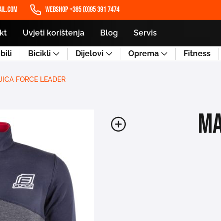
il.com
WEBSHOP +385 (0)95 391 7474
kt
Uvjeti korištenja
Blog
Servis
ili
Bicikli
Dijelovi
Oprema
Fitness
JICA FORCE LEADER
MA