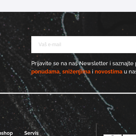
Prijavite se na naš Newsletter i saznajte 
ponudama
,
sniženjima
i
novostima
u naš
bshop
Servis