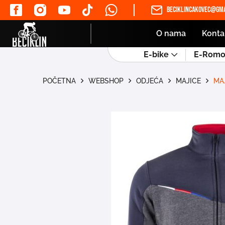
beciklincakovec@gma
O nama
Konta
E-bike
E-Romob
POČETNA
WEBSHOP
ODJEĆA
MAJICE
MA