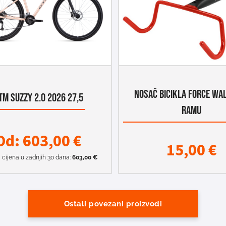
NOSAČ BICIKLA FORCE WAL
TM SUZZY 2.0 2026 27,5
RAMU
Od:
603,00
€
15,00
€
 cijena u zadnjih 30 dana:
603,00
€
Ostali povezani proizvodi