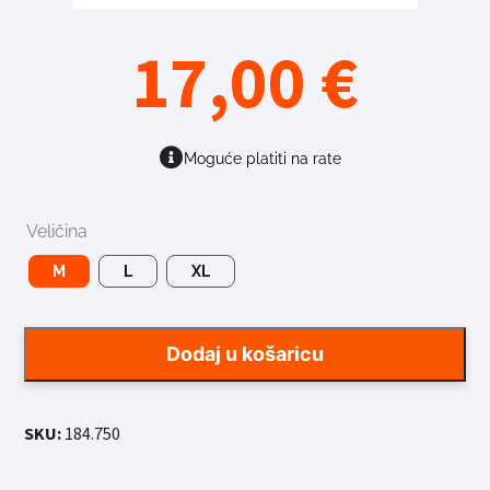
17,00
€
Moguće platiti na rate
Veličina
M
L
XL
Dodaj u košaricu
SKU:
184.750