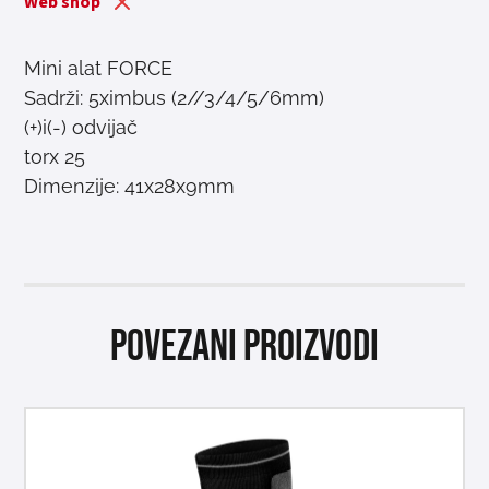
Web shop
Mini alat FORCE
Sadrži: 5ximbus (2//3/4/5/6mm)
(+)i(-) odvijač
torx 25
Dimenzije: 41x28x9mm
Povezani proizvodi