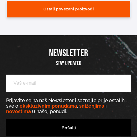
Ostali povezani proizvodi
NEWSLETTER
Stay updated
Prijavite se na naš Newsletter i saznajte prije ostalih
sve o
ekskluzivnim ponudama
,
sniženjima
i
novostima
u našoj ponudi.