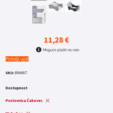
11,28
€
Moguće platiti na rate
Pošalji upit
SKU:
894667
Dostupnost
Poslovnica Čakovec