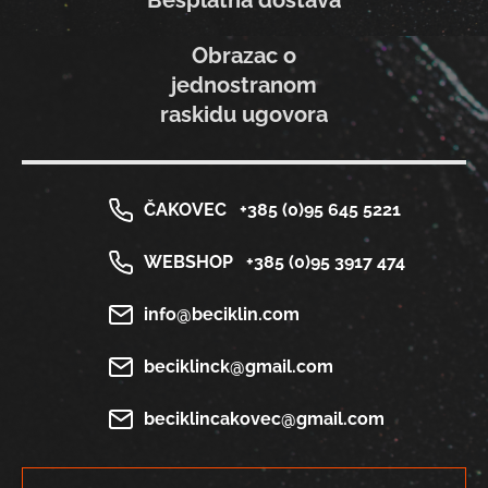
Besplatna dostava
Obrazac o
jednostranom
raskidu ugovora
ČAKOVEC
+385 (0)95 645 5221
WEBSHOP
+385 (0)95 3917 474
info@beciklin.com
beciklinck@gmail.com
beciklincakovec@gmail.com