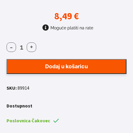
8,49
€
Moguće platiti na rate
-
+
BLATOBRAN
FORCE
I
Dodaj u košaricu
NA
VILICU
količina
SKU:
89914
Dostupnost
Poslovnica Čakovec