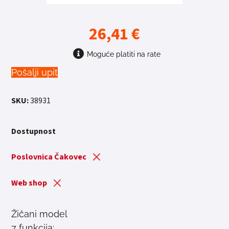
26,41
€
Moguće platiti na rate
Pošalji upit
SKU:
38931
Dostupnost
Poslovnica Čakovec
Web shop
Žičani model
7 funkcija: