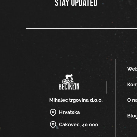
Stay updated
We
Kon
O n
Mihalec trgovina d.o.o.
Hrvatska
Blo
Čakovec, 40 000