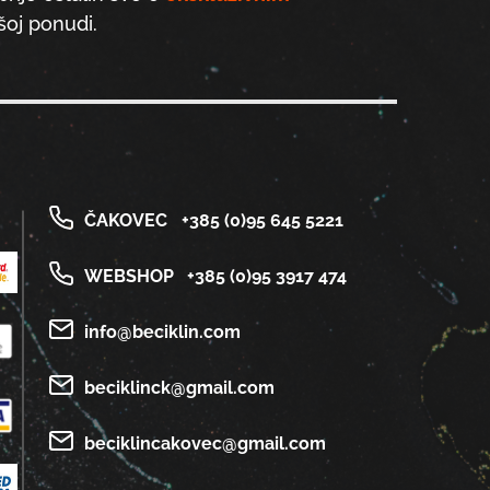
oj ponudi.
ČAKOVEC
+385 (0)95 645 5221
WEBSHOP
+385 (0)95 3917 474
info@beciklin.com
beciklinck@gmail.com
beciklincakovec@gmail.com