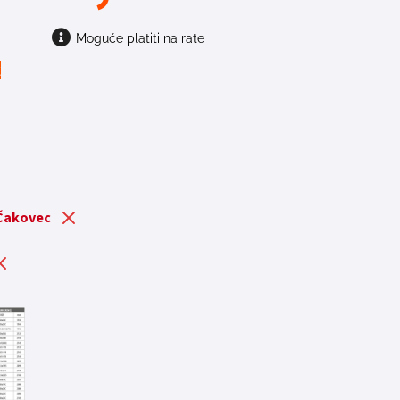
Moguće platiti na rate
t
 Čakovec