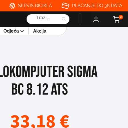
SERVIS BICIKLA
PLAĆANJE DO 36 RATA
Products
0
search
Odjeća
Akcija
LOKOMPJUTER SIGMA
BC 8.12 ATS
33,18
€