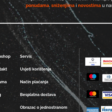
ponudama
,
sniženjima
i
novostima
u naš
bshop
Servis
takt
Uvjeti korištenja
ama
Način plaćanja
g
Besplatna dostava
Obrazac o jednostranom