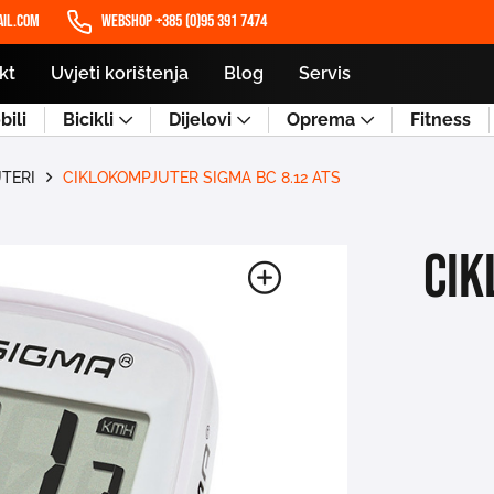
il.com
WEBSHOP +385 (0)95 391 7474
kt
Uvjeti korištenja
Blog
Servis
ili
Bicikli
Dijelovi
Oprema
Fitness
TERI
CIKLOKOMPJUTER SIGMA BC 8.12 ATS
CIK