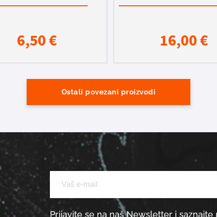
6,50
€
16,00
€
Ostali povezani proizvodi
Prijavite se na naš Newsletter i saznajte 