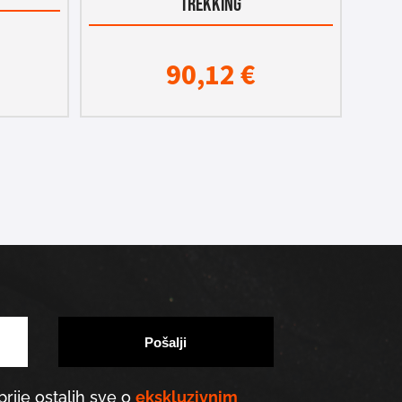
TREKKING
90,12
€
prije ostalih sve o
ekskluzivnim