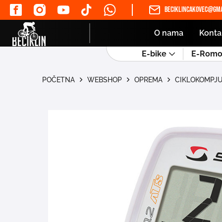
beciklincakovec@gma
O nama
Konta
E-bike
E-Romob
POČETNA
WEBSHOP
OPREMA
CIKLOKOMPJU