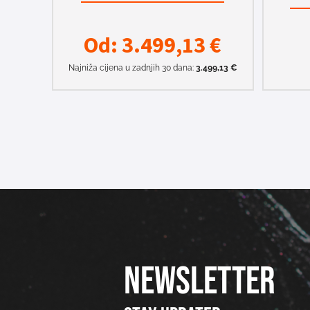
Od:
3.499,13
€
Najniža cijena u zadnjih 30 dana:
3.499,13
€
NEWSLETTER