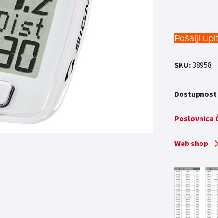
Pošalji upi
SKU:
38958
Dostupnost
Poslovnica
Web shop