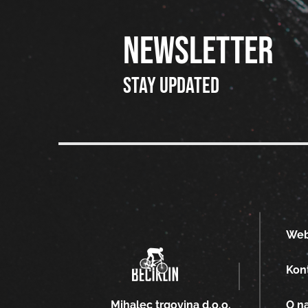
NEWSLETTER
Stay updated
We
Kon
O n
Mihalec trgovina d.o.o.