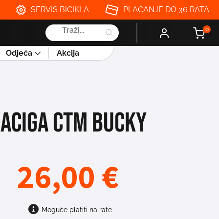
SERVIS BICIKLA
PLAĆANJE DO 36 RATA
Products
0
search
Odjeća
Akcija
ACIGA CTM BUCKY
26,00
€
Moguće platiti na rate