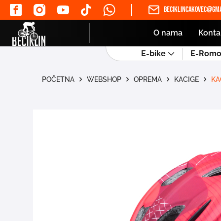
beciklincakovec@gma
O nama
Konta
E-bike
E-Romob
POČETNA
WEBSHOP
OPREMA
KACIGE
KA