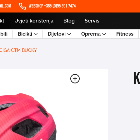
il.com
WEBSHOP +385 (0)95 391 7474
kt
Uvjeti korištenja
Blog
Servis
ili
Bicikli
Dijelovi
Oprema
Fitness
CIGA CTM BUCKY
K