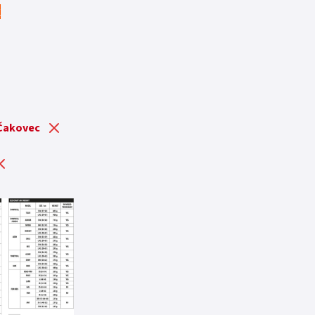
t
 Čakovec