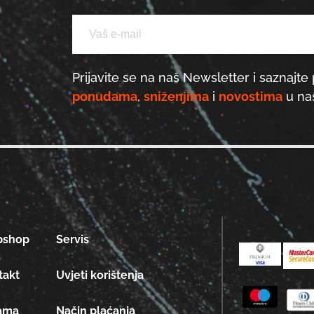
Prijavite se na naš Newsletter i saznajte 
ponudama
,
sniženjima
i
novostima
u naš
bshop
Servis
takt
Uvjeti korištenja
ama
Način plaćanja