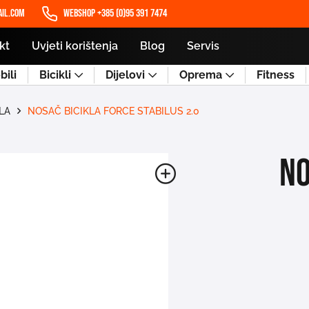
il.com
WEBSHOP +385 (0)95 391 7474
kt
Uvjeti korištenja
Blog
Servis
ili
Bicikli
Dijelovi
Oprema
Fitness
LA
NOSAČ BICIKLA FORCE STABILUS 2.0
NO