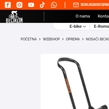
beciklincakovec@gma
O nama
Konta
E-bike
E-Romob
POČETNA
WEBSHOP
OPREMA
NOSAČI BICIK