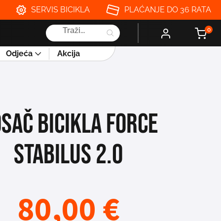
SERVIS BICIKLA
PLAĆANJE DO 36 RATA
Products
0
search
Odjeća
Akcija
SAČ BICIKLA FORCE
STABILUS 2.0
80,00
€