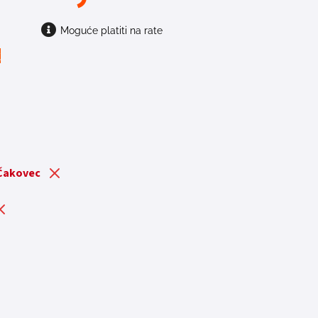
Moguće platiti na rate
t
 Čakovec