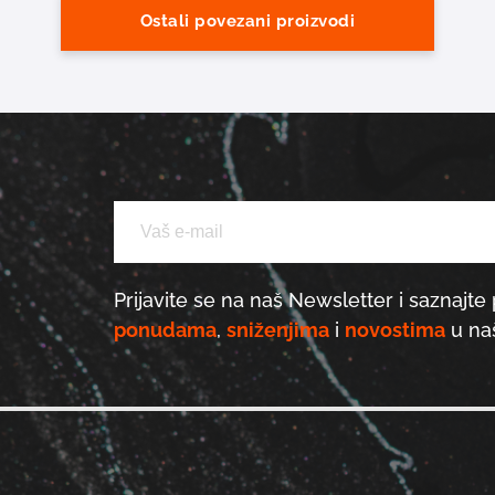
Ostali povezani proizvodi
Prijavite se na naš Newsletter i saznajte 
ponudama
,
sniženjima
i
novostima
u naš