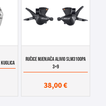
RUČICE MJENJAČA ALIVIO SLM3100PA
7 KUGLICA
3×9
38,00
€