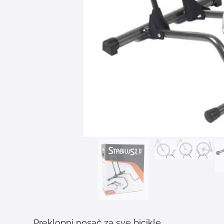
Preklopni nosač za sve bicikle