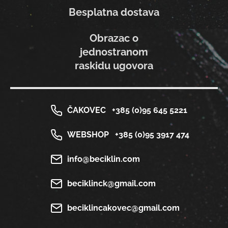
Besplatna dostava
Obrazac o
jednostranom
raskidu ugovora
ČAKOVEC
+385 (0)95 645 5221
WEBSHOP
+385 (0)95 3917 474
info@beciklin.com
beciklinck@gmail.com
beciklincakovec@gmail.com