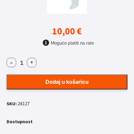
10,00
€
Moguće platiti na rate
-
+
NOSAČ
BIDONA
FORCE
Dodaj u košaricu
AL
SIDE
BIJELI
SKU:
24127
količina
Dostupnost