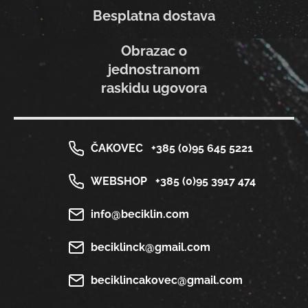
Besplatna dostava
Obrazac o
jednostranom
raskidu ugovora
ČAKOVEC
+385 (0)95 645 5221
WEBSHOP
+385 (0)95 3917 474
info@beciklin.com
beciklinck@gmail.com
beciklincakovec@gmail.com