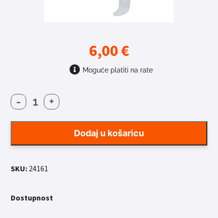
6,00
€
Moguće platiti na rate
-
+
NOSAČ
BIDONA
FORCE
Dodaj u košaricu
LENS
PLAST.BIJELI
količina
SKU:
24161
Dostupnost