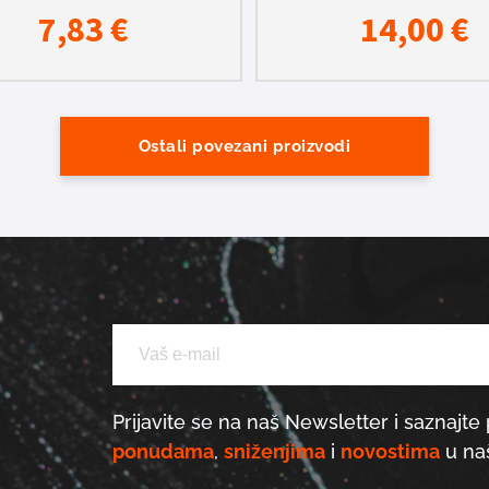
7,83
€
14,00
€
Ostali povezani proizvodi
Prijavite se na naš Newsletter i saznajte 
ponudama
,
sniženjima
i
novostima
u naš