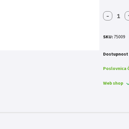
-
CRIJEV
PUMPE
MOTO
CZ
SKU:
75009
količin
Dostupnost
Poslovnica
Web shop