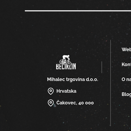
We
Kon
O n
Mihalec trgovina d.o.o.
Hrvatska
Blo
Čakovec, 40 000