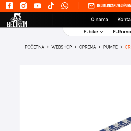
beciklincakovec@gma
O nama
Konta
E-bike
E-Romob
POČETNA
WEBSHOP
OPREMA
PUMPE
CR