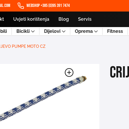
il.com
WEBSHOP +385 (0)95 391 7474
kt
Uvjeti korištenja
Blog
Servis
ili
Bicikli
Dijelovi
Oprema
Fitness
IJEVO PUMPE MOTO CZ
CRI