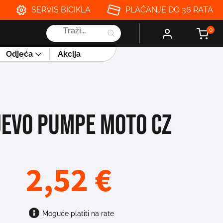
SERVIS BICIKLA
PLAĆANJE DO 36 RATA
Products
0
search
Odjeća
Akcija
JEVO PUMPE MOTO CZ
2,52
€
Moguće platiti na rate