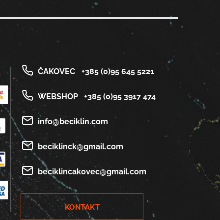
ČAKOVEC
+385 (0)95 645 5221
WEBSHOP
+385 (0)95 3917 474
info@beciklin.com
beciklinck@gmail.com
beciklincakovec@gmail.com
KONTAKT