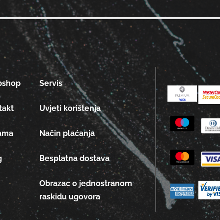
bshop
Servis
takt
Uvjeti korištenja
ama
Način plaćanja
g
Besplatna dostava
Obrazac o jednostranom
raskidu ugovora