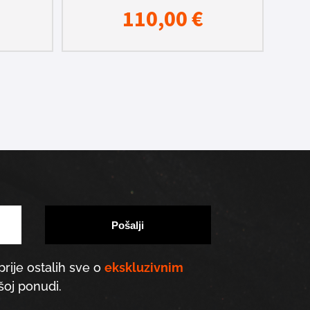
110,00
€
prije ostalih sve o
ekskluzivnim
oj ponudi.