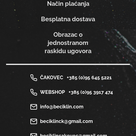
Način plaćanja
Besplatna dostava
Obrazac o
jednostranom
raskidu ugovora
ČAKOVEC
+385 (0)95 645 5221
WEBSHOP
+385 (0)95 3917 474
info@beciklin.com
beciklinck@gmail.com
beciklincakovec@gmail.com