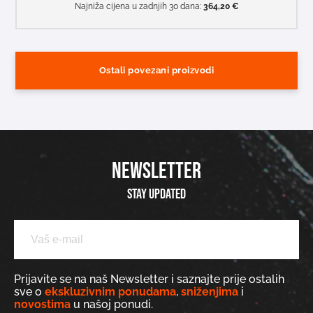
Najniža cijena u zadnjih 30 dana:
364,20
€
Ostali povezani proizvodi
NEWSLETTER
Stay updated
Prijavite se na naš Newsletter i saznajte prije ostalih
sve o
ekskluzivnim ponudama
,
sniženjima
i
novostima
u našoj ponudi.