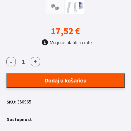
17,52
€
Moguće platiti na rate
-
+
ROGOVI
FORCE
METS
Dodaj u košaricu
količina
SKU:
350965
Dostupnost