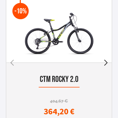
-10%
CTM ROCKY 2.0
404,67
€
364,20
€