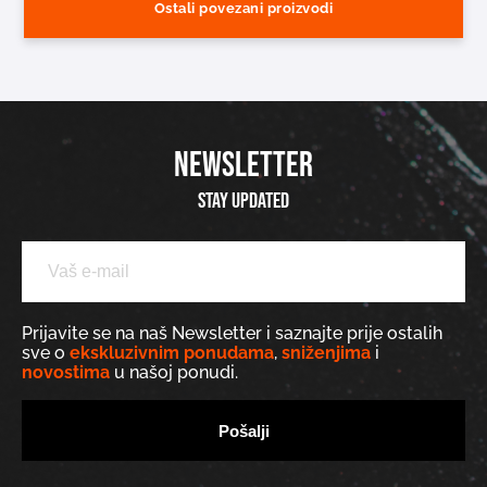
Ostali povezani proizvodi
NEWSLETTER
Stay updated
Prijavite se na naš Newsletter i saznajte prije ostalih
sve o
ekskluzivnim ponudama
,
sniženjima
i
novostima
u našoj ponudi.