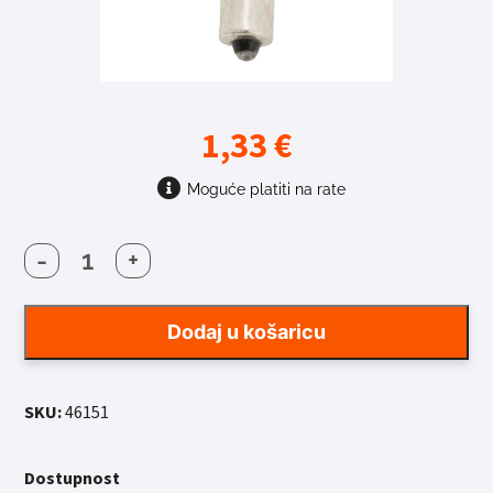
1,33
€
Moguće platiti na rate
-
+
ŽARULJICA
FORCE
PREDNJA
Dodaj u košaricu
BAJONET-
KR
količina
SKU:
46151
Dostupnost