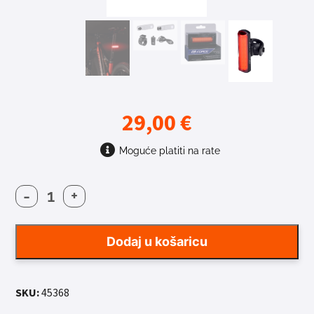
29,00
€
Moguće platiti na rate
-
+
SVJETLO
FORCE
ATOM
Dodaj u košaricu
40LM
USB
količina
SKU:
45368