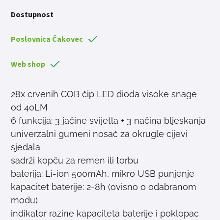
Dostupnost
Poslovnica Čakovec
Web shop
28x crvenih COB čip LED dioda visoke snage
od 40LM
6 funkcija: 3 jačine svijetla + 3 načina bljeskanja
univerzalni gumeni nosač za okrugle cijevi
sjedala
sadrži kopču za remen ili torbu
baterija: Li-ion 500mAh, mikro USB punjenje
kapacitet baterije: 2-8h (ovisno o odabranom
modu)
indikator razine kapaciteta baterije i poklopac