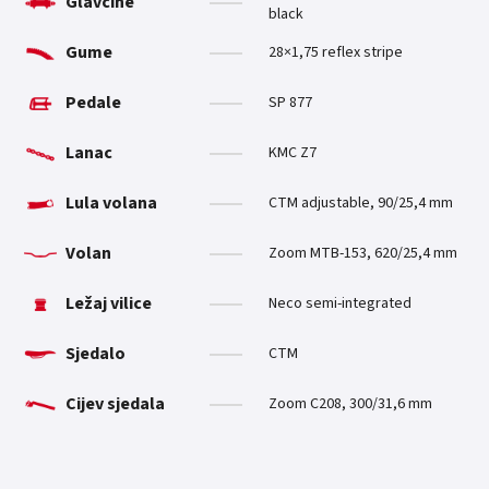
Glavčine
black
Gume
28×1,75 reflex stripe
Pedale
SP 877
Lanac
KMC Z7
Lula volana
CTM adjustable, 90/25,4 mm
Volan
Zoom MTB-153, 620/25,4 mm
Ležaj vilice
Neco semi-integrated
Sjedalo
CTM
Cijev sjedala
Zoom C208, 300/31,6 mm