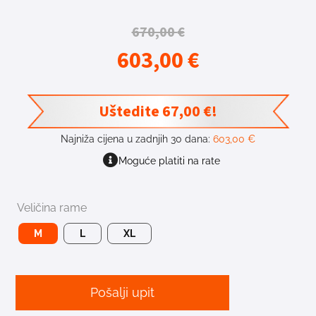
670,00
€
603,00
€
Uštedite
67,00
€
!
Najniža cijena u zadnjih 30 dana:
603,00
€
Moguće platiti na rate
Veličina rame
M
L
XL
Pošalji upit