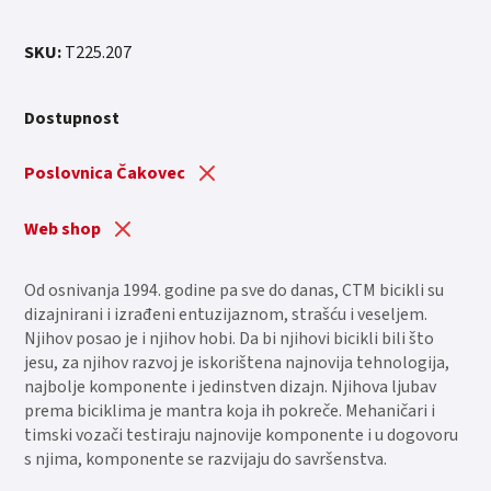
SKU:
T225.207
Dostupnost
Poslovnica Čakovec
Web shop
Od osnivanja 1994. godine pa sve do danas, CTM bicikli su
dizajnirani i izrađeni entuzijaznom, strašću i veseljem.
Njihov posao je i njihov hobi. Da bi njihovi bicikli bili što
jesu, za njihov razvoj je iskorištena najnovija tehnologija,
najbolje komponente i jedinstven dizajn. Njihova ljubav
prema biciklima je mantra koja ih pokreče. Mehaničari i
timski vozači testiraju najnovije komponente i u dogovoru
s njima, komponente se razvijaju do savršenstva.