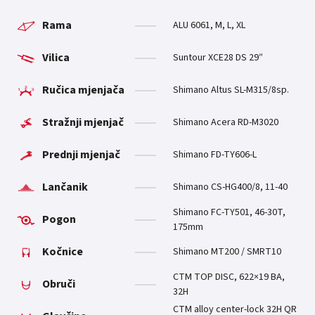
Rama
ALU 6061, M, L, XL
Vilica
Suntour XCE28 DS 29″
Ručica mjenjača
Shimano Altus SL-M315/8sp.
Stražnji mjenjač
Shimano Acera RD-M3020
Prednji mjenjač
Shimano FD-TY606-L
Lančanik
Shimano CS-HG400/8, 11-40
Shimano FC-TY501, 46-30T,
Pogon
175mm
Kočnice
Shimano MT200 / SMRT10
CTM TOP DISC, 622×19 BA,
Obruči
32H
CTM alloy center-lock 32H QR