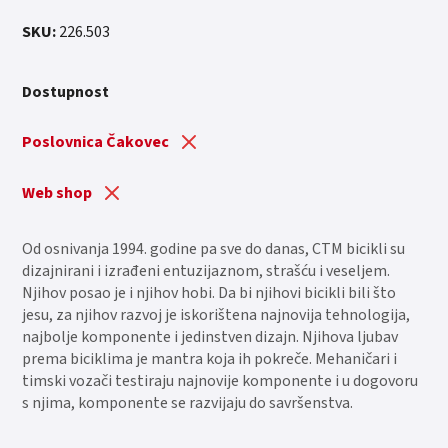
SKU:
226.503
Dostupnost
Poslovnica Čakovec
Web shop
Od osnivanja 1994. godine pa sve do danas, CTM bicikli su
dizajnirani i izrađeni entuzijaznom, strašću i veseljem.
Njihov posao je i njihov hobi. Da bi njihovi bicikli bili što
jesu, za njihov razvoj je iskorištena najnovija tehnologija,
najbolje komponente i jedinstven dizajn. Njihova ljubav
prema biciklima je mantra koja ih pokreče. Mehaničari i
timski vozači testiraju najnovije komponente i u dogovoru
s njima, komponente se razvijaju do savršenstva.