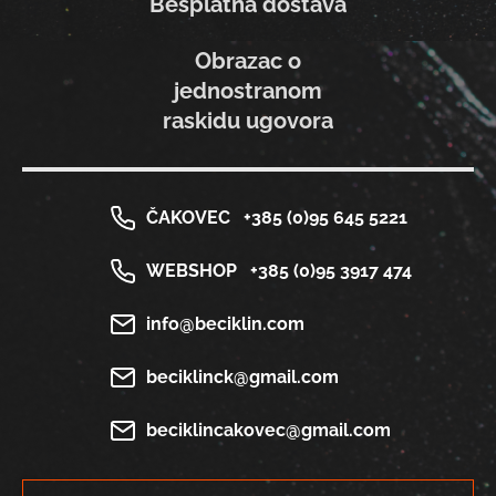
Besplatna dostava
Obrazac o
jednostranom
raskidu ugovora
ČAKOVEC
+385 (0)95 645 5221
WEBSHOP
+385 (0)95 3917 474
info@beciklin.com
beciklinck@gmail.com
beciklincakovec@gmail.com