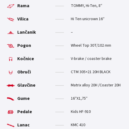
Rama
TOMMY, Hi-Ten, 8″
Vilica
Hi Ten unicrown 16″
Lančanik
–
Pogon
Wheel Top 30T/102 mm
Kočnice
V-brake / coaster brake
Obruči
CTM 305×21 20H BLACK
Glavčine
Matrix alloy 20H /Coaster 20H
Gume
16″X1,75″
Pedale
Kids HF-910
Lanac
KMC 410