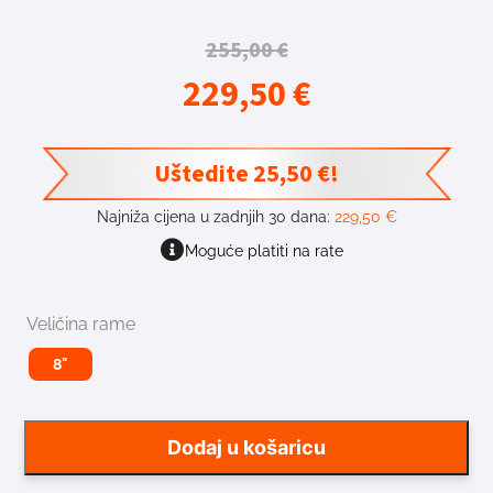
255,00
€
229,50
€
Uštedite
25,50
€
!
Najniža cijena u zadnjih 30 dana:
229,50
€
Moguće platiti na rate
Veličina rame
8"
Dodaj u košaricu