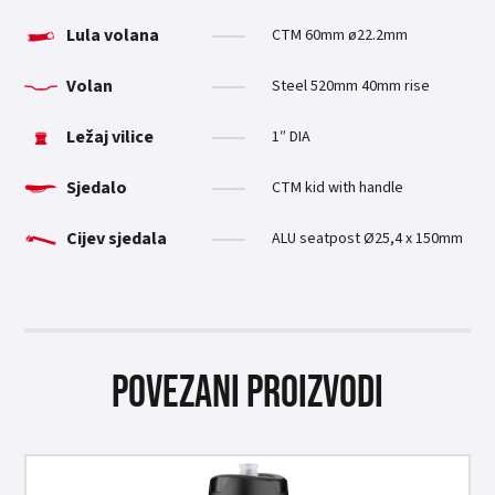
Lula volana
CTM 60mm ø22.2mm
Volan
Steel 520mm 40mm rise
Ležaj vilice
1″ DIA
Sjedalo
CTM kid with handle
Cijev sjedala
ALU seatpost Ø25,4 x 150mm
Povezani proizvodi