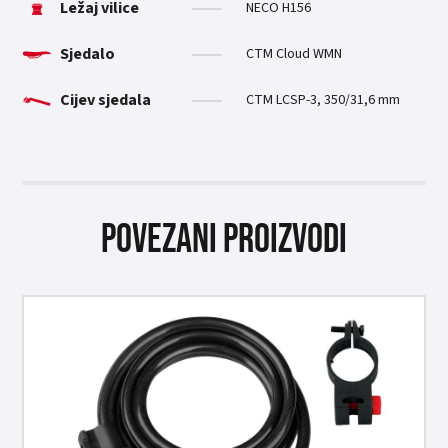
Ležaj vilice
NECO H156
Sjedalo
CTM Cloud WMN
Cijev sjedala
CTM LCSP-3, 350/31,6 mm
Povezani proizvodi