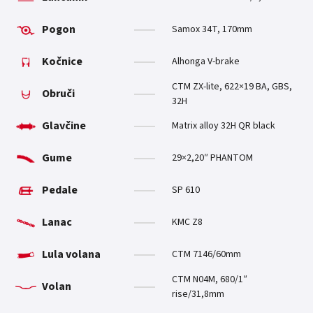
Pogon
Samox 34T, 170mm
Kočnice
Alhonga V-brake
CTM ZX-lite, 622×19 BA, GBS,
Obruči
32H
Glavčine
Matrix alloy 32H QR black
Gume
29×2,20″ PHANTOM
Pedale
SP 610
Lanac
KMC Z8
Lula volana
CTM 7146/60mm
CTM N04M, 680/1″
Volan
rise/31,8mm