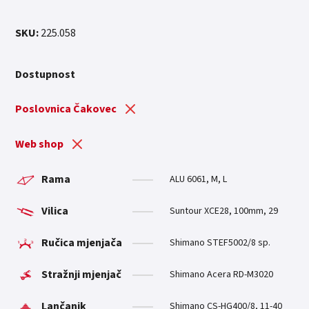
SKU:
225.058
Dostupnost
Poslovnica Čakovec
Web shop
Rama
ALU 6061, M, L
Vilica
Suntour XCE28, 100mm, 29
Ručica mjenjača
Shimano STEF5002/8 sp.
Stražnji mjenjač
Shimano Acera RD-M3020
Lančanik
Shimano CS-HG400/8, 11-40