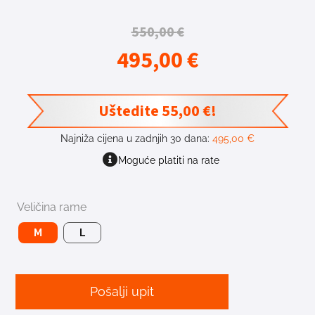
550,00
€
495,00
€
Uštedite
55,00
€
!
Najniža cijena u zadnjih 30 dana:
495,00
€
Moguće platiti na rate
Veličina rame
M
L
Pošalji upit