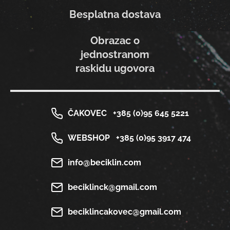
Besplatna dostava
Obrazac o
jednostranom
raskidu ugovora
ČAKOVEC
+385 (0)95 645 5221
WEBSHOP
+385 (0)95 3917 474
info@beciklin.com
beciklinck@gmail.com
beciklincakovec@gmail.com