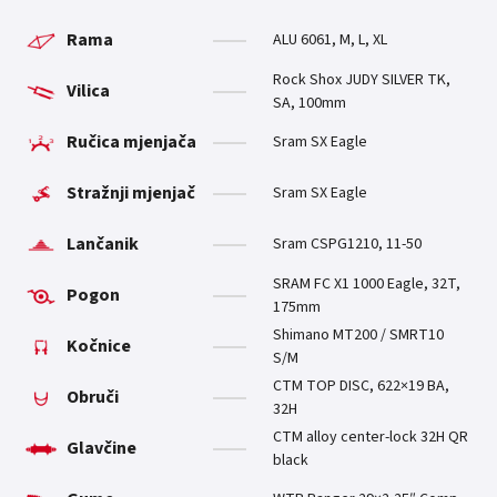
Rama
ALU 6061, M, L, XL
Rock Shox JUDY SILVER TK,
Vilica
SA, 100mm
Ručica mjenjača
Sram SX Eagle
Stražnji mjenjač
Sram SX Eagle
Lančanik
Sram CSPG1210, 11-50
SRAM FC X1 1000 Eagle, 32T,
Pogon
175mm
Shimano MT200 / SMRT10
Kočnice
S/M
CTM TOP DISC, 622×19 BA,
Obruči
32H
CTM alloy center-lock 32H QR
Glavčine
black