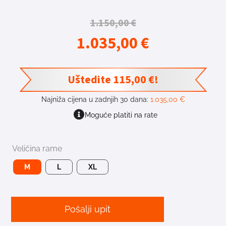
1.150,00
€
1.035,00
€
Uštedite
115,00
€
!
Najniža cijena u zadnjih 30 dana:
1.035,00
€
Moguće platiti na rate
Veličina rame
M
L
XL
Pošalji upit