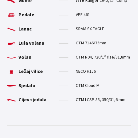
Gume
WTB Ranger 29×2,25″ Comp
Pedale
VPE 461
Lanac
SRAM SX EAGLE
Lula volana
CTM 7146/75mm
Volan
CTM N04, 720/1″ rise/31,8mm
Ležaj vilice
NECO H156
Sjedalo
CTM Cloud M
Cijev sjedala
CTM LCSP-53, 350/31,6 mm