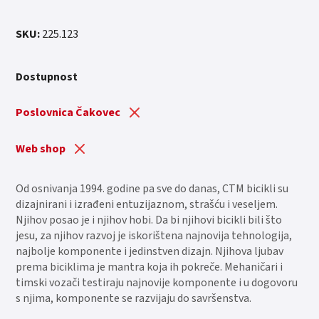
SKU:
225.123
Dostupnost
Poslovnica Čakovec
Web shop
Od osnivanja 1994. godine pa sve do danas, CTM bicikli su
dizajnirani i izrađeni entuzijaznom, strašću i veseljem.
Njihov posao je i njihov hobi. Da bi njihovi bicikli bili što
jesu, za njihov razvoj je iskorištena najnovija tehnologija,
najbolje komponente i jedinstven dizajn. Njihova ljubav
prema biciklima je mantra koja ih pokreče. Mehaničari i
timski vozači testiraju najnovije komponente i u dogovoru
s njima, komponente se razvijaju do savršenstva.