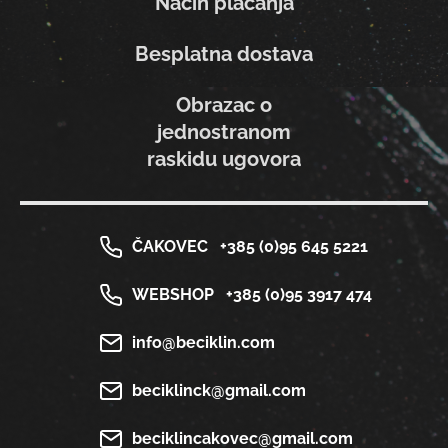
Način plaćanja
Besplatna dostava
Obrazac o
jednostranom
raskidu ugovora
ČAKOVEC
+385 (0)95 645 5221
WEBSHOP
+385 (0)95 3917 474
info@beciklin.com
beciklinck@gmail.com
beciklincakovec@gmail.com