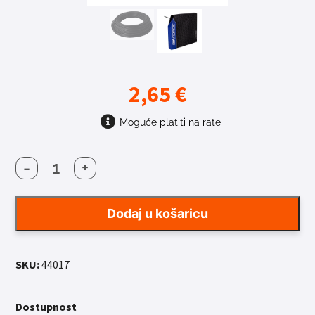
2,65
€
Moguće platiti na rate
-
+
BUŽIR
MJENJAČA
FORCE
Dodaj u košaricu
PRO
CRNI
količina
SKU:
44017
Dostupnost